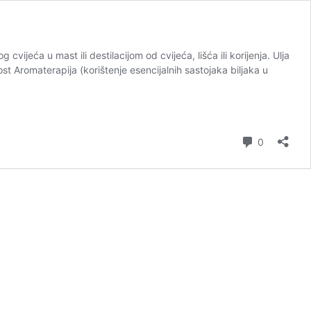
cvijeća u mast ili destilacijom od cvijeća, lišća ili korijenja. Ulja
st Aromaterapija (korištenje esencijalnih sastojaka biljaka u
komentar
0