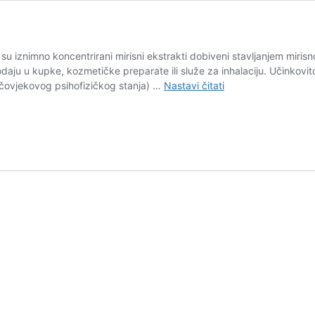
 su iznimno koncentrirani mirisni ekstrakti dobiveni stavljanjem mirisnog 
odaju u kupke, kozmetičke preparate ili služe za inhalaciju. Učinkovito
Korištenje
 čovjekovog psihofizičkog stanja) …
Nastavi čitati
eteričnih
ulja