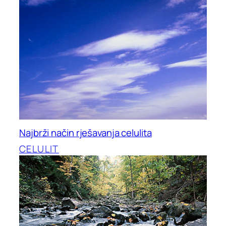
Najbrži način rješavanja celulita
CELULIT