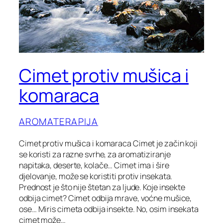
Cimet protiv mušica i
komaraca
AROMATERAPIJA
Cimet protiv mušica i komaraca Cimet je začin koji
se koristi za razne svrhe, za aromatiziranje
napitaka, deserte, kolače… Cimet ima i šire
djelovanje, može se koristiti protiv insekata.
Prednost je što nije štetan za ljude. Koje insekte
odbija cimet? Cimet odbija mrave, voćne mušice,
ose… Miris cimeta odbija insekte. No, osim insekata
cimet može…