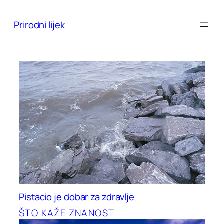
Skoči
do
Prirodni lijek
sadržaja
Pistacio je dobar za zdravlje
ŠTO KAŽE ZNANOST