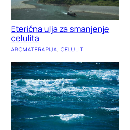
Eterična ulja za smanjenje
celulita
AROMATERAPIJA
, 
CELULIT