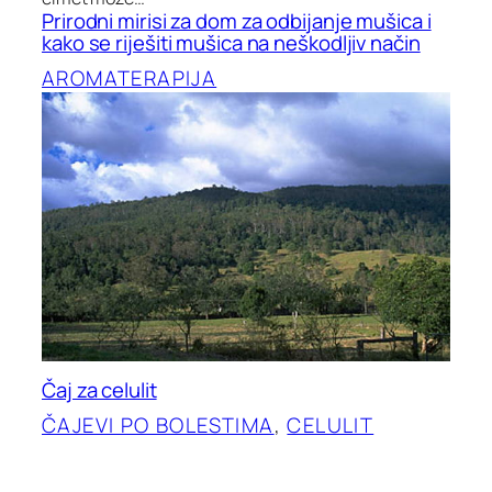
Prirodni mirisi za dom za odbijanje mušica i
kako se riješiti mušica na neškodljiv način
AROMATERAPIJA
Čaj za celulit
ČAJEVI PO BOLESTIMA
, 
CELULIT