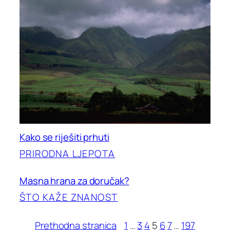
Kako se riješiti prhuti
PRIRODNA LJEPOTA
Masna hrana za doručak?
ŠTO KAŽE ZNANOST
Prethodna stranica
1
…
3
4
5
6
7
…
197