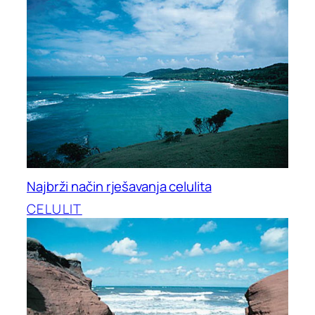
Najbrži način rješavanja celulita
CELULIT