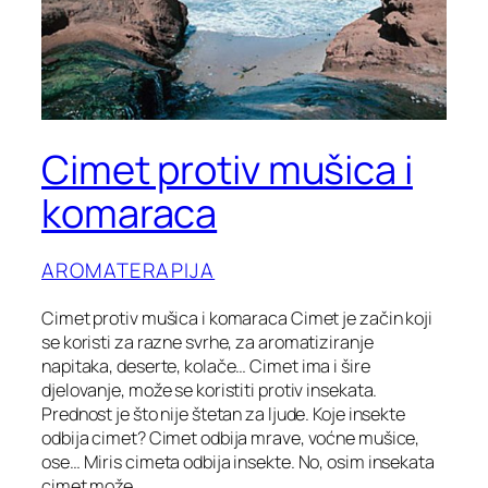
Cimet protiv mušica i
komaraca
AROMATERAPIJA
Cimet protiv mušica i komaraca Cimet je začin koji
se koristi za razne svrhe, za aromatiziranje
napitaka, deserte, kolače… Cimet ima i šire
djelovanje, može se koristiti protiv insekata.
Prednost je što nije štetan za ljude. Koje insekte
odbija cimet? Cimet odbija mrave, voćne mušice,
ose… Miris cimeta odbija insekte. No, osim insekata
cimet može…