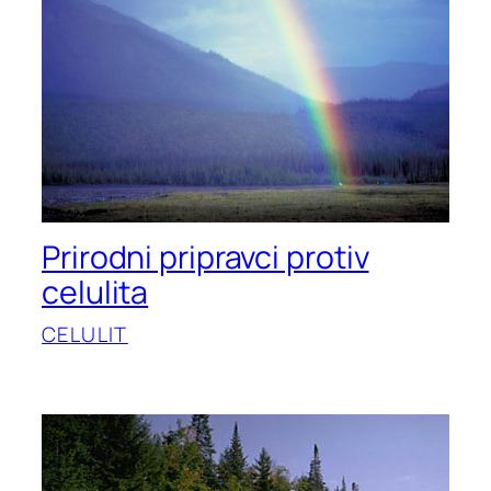
Prirodni pripravci protiv
celulita
CELULIT