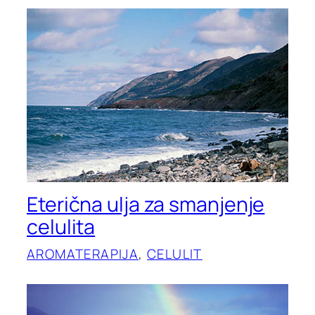
Eterična ulja za smanjenje
celulita
AROMATERAPIJA
, 
CELULIT