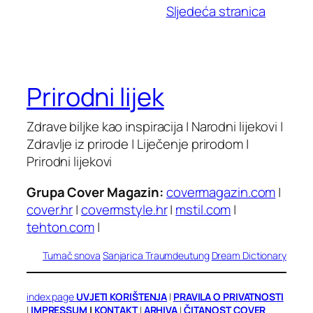
Sljedeća stranica
Prirodni lijek
Zdrave biljke kao inspiracija | Narodni lijekovi |
Zdravlje iz prirode | Liječenje prirodom |
Prirodni lijekovi
Grupa Cover Magazin:
covermagazin.com
|
cover.hr
|
covermstyle.hr
|
mstil.com
|
tehton.com
|
Tumač snova
Sanjarica
Traumdeutung
Dream Dictionary
index page
UVJETI KORIŠTENJA
|
PRAVILA O PRIVATNOSTI
|
IMPRESSUM
|
KONTAKT
|
ARHIVA
|
ČITANOST COVER