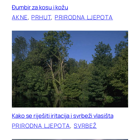
Đumbir za kosu i kožu
AKNE
, 
PRHUT
, 
PRIRODNA LJEPOTA
Kako se riješiti iritacija i svrbeži vlasišta
PRIRODNA LJEPOTA
, 
SVRBEŽ