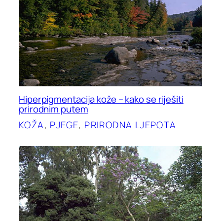
Hiperpigmentacija kože – kako se riješiti
prirodnim putem
KOŽA
, 
PJEGE
, 
PRIRODNA LJEPOTA