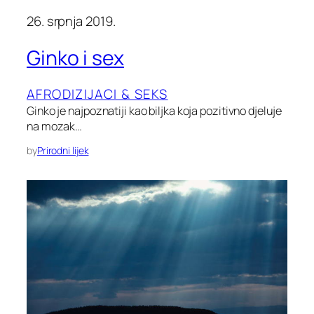
26. srpnja 2019.
Ginko i sex
AFRODIZIJACI & SEKS
Ginko je najpoznatiji kao biljka koja pozitivno djeluje
na mozak…
by
Prirodni lijek