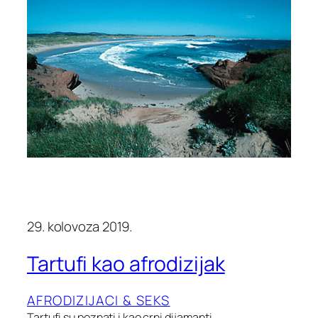
29. kolovoza 2019.
Tartufi kao afrodizijak
AFRODIZIJACI & SEKS
Tartufi su poznati i kao crni dijamanti…