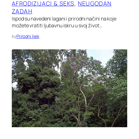
AFRODIZIJACI & SEKS
, 
NEUGODAN
ZADAH
Ispod su navedeni lagani i prirodni načini na koje
možete vratiti ljubavnu iskru u svoj život…
by
Prirodni lijek