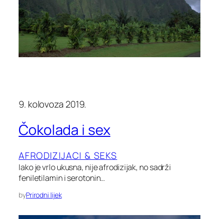
9. kolovoza 2019.
Čokolada i sex
AFRODIZIJACI & SEKS
Iako je vrlo ukusna, nije afrodizijak, no sadrži
feniletilamin i serotonin…
by
Prirodni lijek