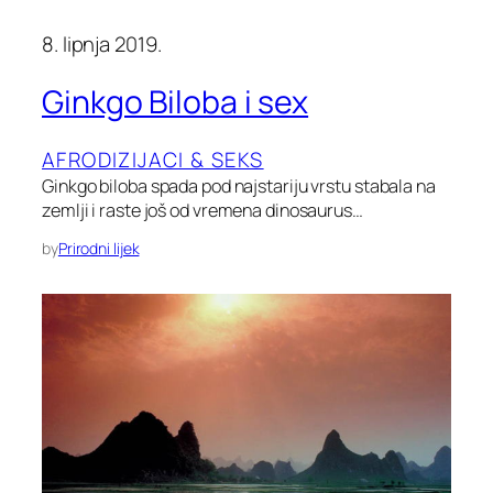
8. lipnja 2019.
Ginkgo Biloba i sex
AFRODIZIJACI & SEKS
Ginkgo biloba spada pod najstariju vrstu stabala na
zemlji i raste još od vremena dinosaurus…
by
Prirodni lijek