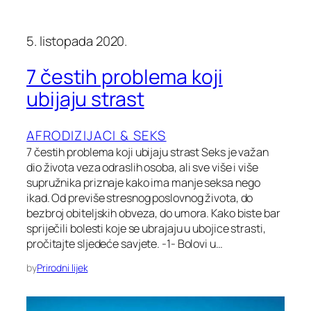
5. listopada 2020.
7 čestih problema koji
ubijaju strast
AFRODIZIJACI & SEKS
7 čestih problema koji ubijaju strast Seks je važan
dio života veza odraslih osoba, ali sve više i više
supružnika priznaje kako ima manje seksa nego
ikad. Od previše stresnog poslovnog života, do
bezbroj obiteljskih obveza, do umora. Kako biste bar
spriječili bolesti koje se ubrajaju u ubojice strasti,
pročitajte sljedeće savjete. -1- Bolovi u…
by
Prirodni lijek