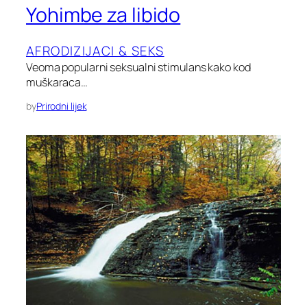
Yohimbe za libido
AFRODIZIJACI & SEKS
Veoma popularni seksualni stimulans kako kod
muškaraca…
by
Prirodni lijek