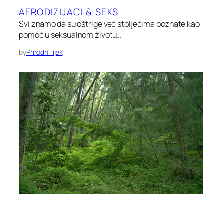
AFRODIZIJACI & SEKS
Svi znamo da su oštrige već stoljećima poznate kao
pomoć u seksualnom životu…
by
Prirodni lijek