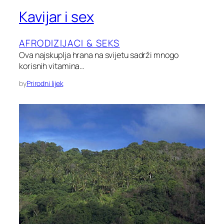
Kavijar i sex
AFRODIZIJACI & SEKS
Ova najskuplja hrana na svijetu sadrži mnogo
korisnih vitamina…
by
Prirodni lijek