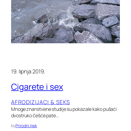
19. lipnja 2019.
Cigarete i sex
AFRODIZIJACI & SEKS
Mnoge znanstvene studije su pokazale kako pušaći
dvostruko češće pate…
by
Prirodni lijek