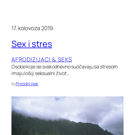
17. kolovoza 2019.
Sex i stres
AFRODIZIJACI & SEKS
Osobe koje se svakodnevno suočavaju sa stresom
imaju lošiji seksualni život…
by
Prirodni lijek