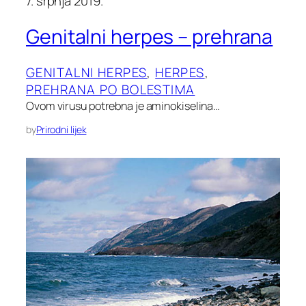
7. srpnja 2019.
Genitalni herpes – prehrana
GENITALNI HERPES
, 
HERPES
, 
PREHRANA PO BOLESTIMA
Ovom virusu potrebna je aminokiselina…
by
Prirodni lijek