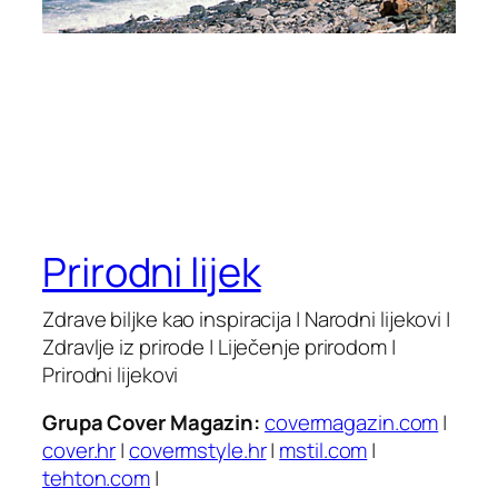
Prirodni lijek
Zdrave biljke kao inspiracija | Narodni lijekovi |
Zdravlje iz prirode | Liječenje prirodom |
Prirodni lijekovi
Grupa Cover Magazin:
covermagazin.com
|
cover.hr
|
covermstyle.hr
|
mstil.com
|
tehton.com
|