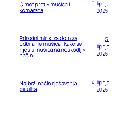
5. lipnja
Cimet protiv mušica i
komaraca
2025.
Prirodni mirisi za dom za
5.
odbijanje mušica i kako se
lipnja
riješiti mušica na neškodljiv
2025.
način
4. lipnja
Najbrži način rješavanja
celulita
2025.