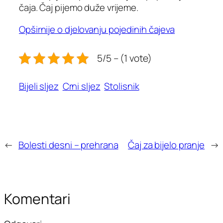
čaja. Čaj pijemo duže vrijeme.
Opširnije o djelovanju pojedinih čajeva
5/5 – (1 vote)
Bijeli sljez
Crni sljez
Stolisnik
←
Bolesti desni – prehrana
Čaj za bijelo pranje
→
Komentari