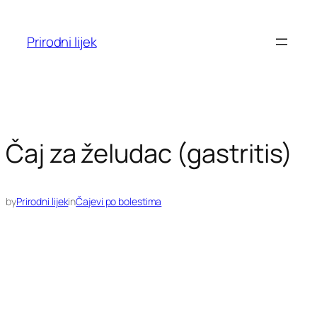
Skoči
do
Prirodni lijek
sadržaja
Čaj za želudac (gastritis)
by
Prirodni lijek
in
Čajevi po bolestima