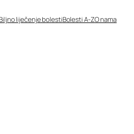
Biljno liječenje bolesti
Bolesti A-Z
O nama