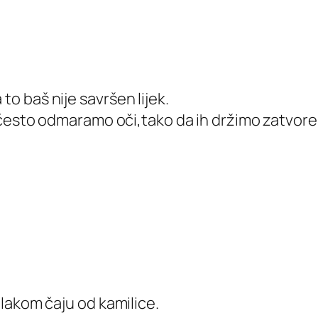
to baš nije savršen lijek.
da često odmaramo oči,tako da ih držimo zatvore
 mlakom čaju od kamilice.