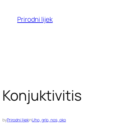
Skoči
do
Prirodni lijek
sadržaja
Konjuktivitis
by
Prirodni lijek
in
Uho, grlo, nos, oko