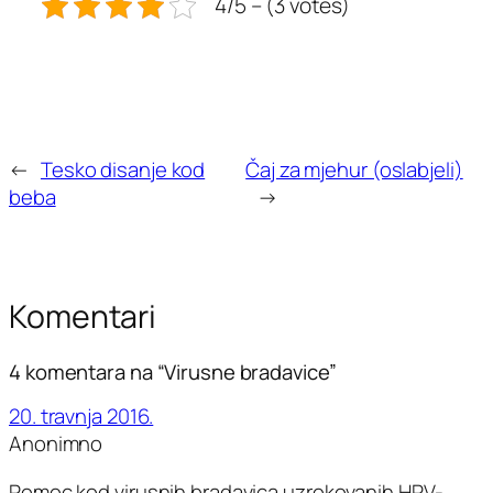
4/5 – (3 votes)
←
Tesko disanje kod
Čaj za mjehur (oslabjeli)
beba
→
Komentari
4 komentara na “Virusne bradavice”
20. travnja 2016.
Anonimno
Pomoc kod virusnih bradavica uzrokovanih HPV-