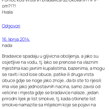
om?!?!
Hvala
Odgovori
16. lipnja 2014.
nada
Bradavice spadaju u gljivicna oboljenja, a jako su
osjetljive na vodu, tj. lako se prenose na vlaznim
mjestima kao javnim kupalistima, bazenima, a mogu
se raviti i kod lose obuce, patike ili druga vrsta
obuce gdje se noge jako znoje…da bi ste to rijesili
ima vise jako jednostavnih nacina, samo zavisi od
velicine i mjesta gdje se bradavice nalaze…jedan
prirodni lijek je list smokve, tj, kada otkinete list
smokve namazite sa mlijekom koje se pojavi na