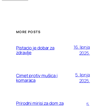
MORE POSTS
16. lipnja
Pistacio je dobar za
zdravlje
2025.
5. lipnja
Cimet protiv mušica i
komaraca
2025.
Prirodni mirisi za dom za
5.