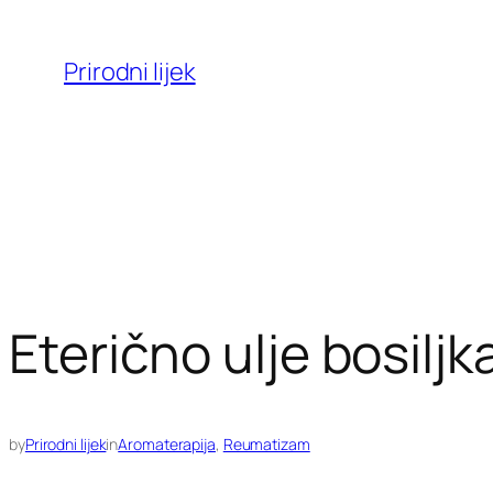
Skoči
do
Prirodni lijek
sadržaja
Eterično ulje bosiljk
by
Prirodni lijek
in
Aromaterapija
, 
Reumatizam