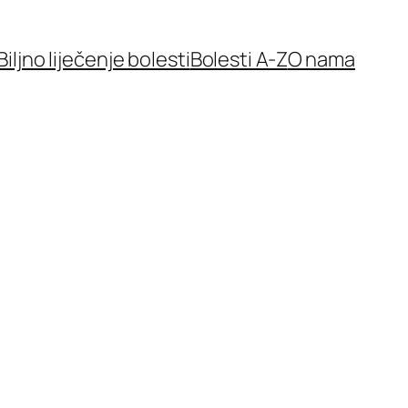
Biljno liječenje bolesti
Bolesti A-Z
O nama