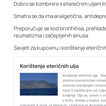
Dobro se kombinira s eterečnim uljem li
Smatra se da ima analgetična, antidepre
Preporučuje se kod bronhitisa, prehlad
reumatizma i začepljenih sinusa.
Savjeti za kupovinu i korištenje eteričnih