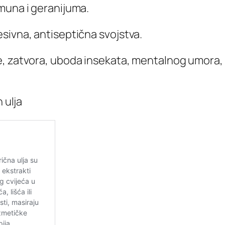
muna i geranijuma.
sivna, antiseptična svojstva.
e, zatvora, uboda insekata, mentalnog umora,
 ulja