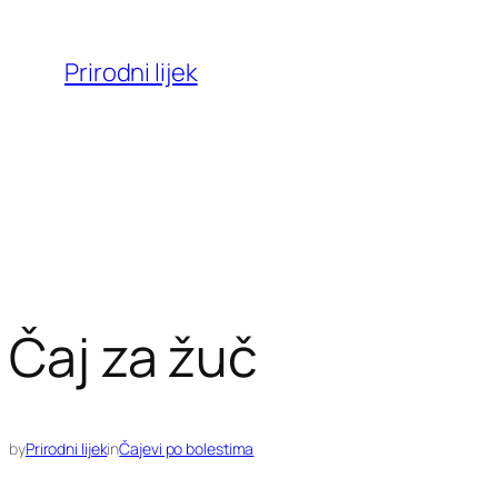
Skoči
do
Prirodni lijek
sadržaja
Čaj za žuč
by
Prirodni lijek
in
Čajevi po bolestima