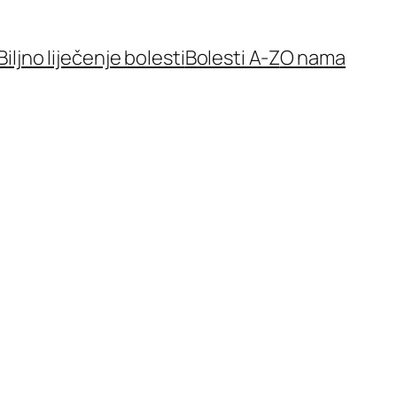
Biljno liječenje bolesti
Bolesti A-Z
O nama