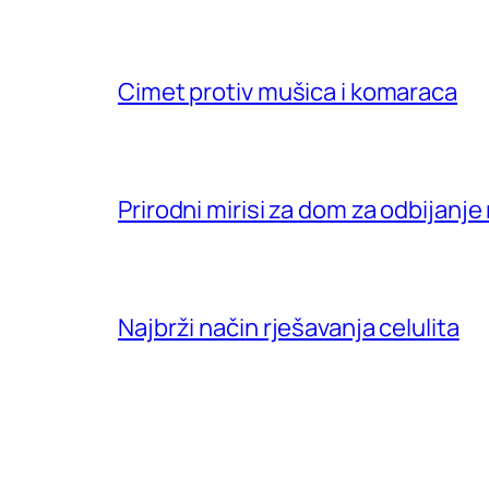
Cimet protiv mušica i komaraca
Prirodni mirisi za dom za odbijanje
Najbrži način rješavanja celulita