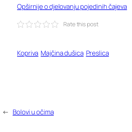
Opširnije o djelovanju pojedinih čajeva
Rate this post
Kopriva
Majčina dušica
Preslica
←
Bolovi u očima