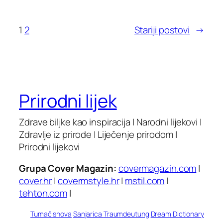
1
2
Stariji postovi
→
Prirodni lijek
Zdrave biljke kao inspiracija | Narodni lijekovi |
Zdravlje iz prirode | Liječenje prirodom |
Prirodni lijekovi
Grupa Cover Magazin:
covermagazin.com
|
cover.hr
|
covermstyle.hr
|
mstil.com
|
tehton.com
|
Tumač snova
Sanjarica
Traumdeutung
Dream Dictionary