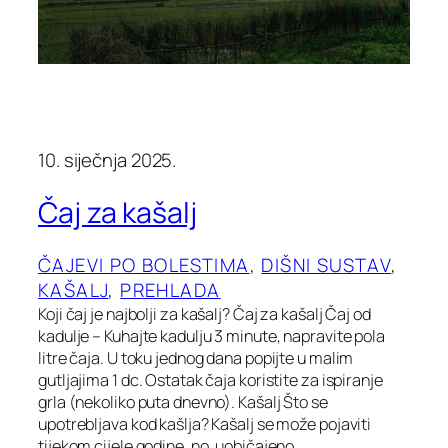
10. siječnja 2025.
Čaj za kašalj
ČAJEVI PO BOLESTIMA
, 
DIŠNI SUSTAV
, 
KAŠALJ
, 
PREHLADA
Koji čaj je najbolji za kašalj? Čaj za kašalj Čaj od
kadulje – Kuhajte kadulju 3 minute, napravite pola
litre čaja. U toku jednog dana popijte u malim
gutljajima 1 dc. Ostatak čaja koristite za ispiranje
grla (nekoliko puta dnevno). Kašalj Što se
upotrebljava kod kašlja? Kašalj se može pojaviti
tijekom cijele godine, no, uobičajeno…