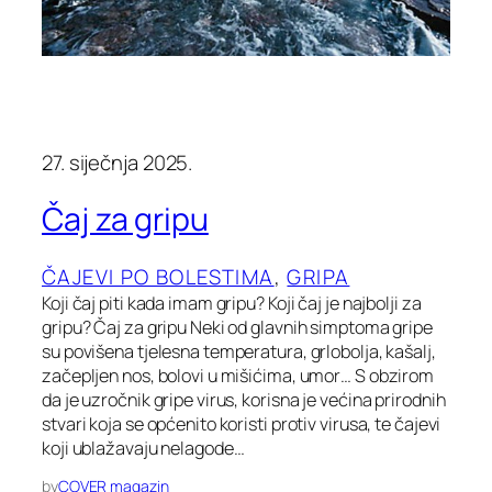
27. siječnja 2025.
Čaj za gripu
ČAJEVI PO BOLESTIMA
, 
GRIPA
Koji čaj piti kada imam gripu? Koji čaj je najbolji za
gripu? Čaj za gripu Neki od glavnih simptoma gripe
su povišena tjelesna temperatura, grlobolja, kašalj,
začepljen nos, bolovi u mišićima, umor… S obzirom
da je uzročnik gripe virus, korisna je većina prirodnih
stvari koja se općenito koristi protiv virusa, te čajevi
koji ublažavaju nelagode…
by
COVER magazin