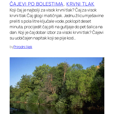
ČAJEVI PO BOLESTIMA
, 
KRVNI TLAK
Koji čaj je najbolji za visok krvni tlak? Čaj za visok
krvni tlak Čaj glog i matičnjak. Jednu žlicu mješavine
preliti s pola litre ključale vode, poklopit deset
minuta, procijedit čaj piti na gutljaje do pet šalica na
dan. Koji je čaj dobar izbor za visoki krvni tlak? Čajevi
su uobičajen napitak koji se pije kod…
by
Prirodni lijek