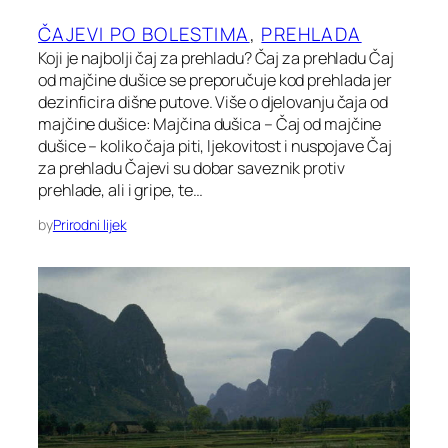
ČAJEVI PO BOLESTIMA
, 
PREHLADA
Koji je najbolji čaj za prehladu? Čaj za prehladu Čaj
od majčine dušice se preporučuje kod prehlada jer
dezinficira dišne putove. Više o djelovanju čaja od
majčine dušice: Majčina dušica – Čaj od majčine
dušice – koliko čaja piti, ljekovitost i nuspojave Čaj
za prehladu Čajevi su dobar saveznik protiv
prehlade, ali i gripe, te…
by
Prirodni lijek