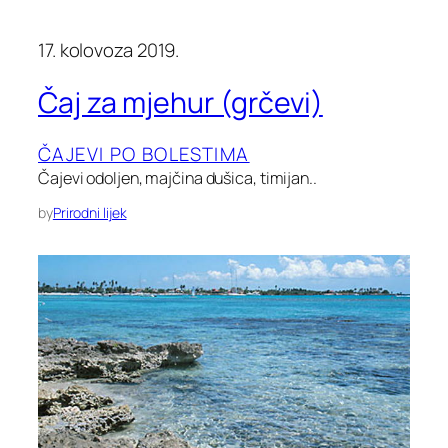
17. kolovoza 2019.
Čaj za mjehur (grčevi)
ČAJEVI PO BOLESTIMA
Čajevi odoljen, majčina dušica, timijan..
by
Prirodni lijek