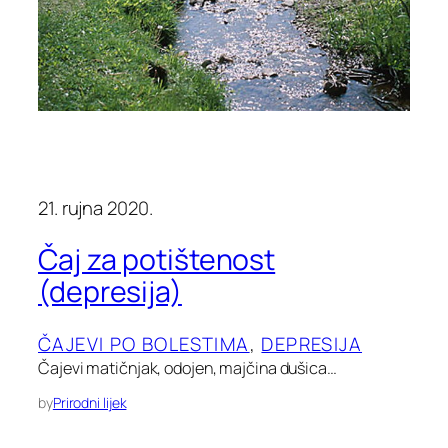
21. rujna 2020.
Čaj za potištenost
(depresija)
ČAJEVI PO BOLESTIMA
, 
DEPRESIJA
Čajevi matičnjak, odojen, majčina dušica…
by
Prirodni lijek