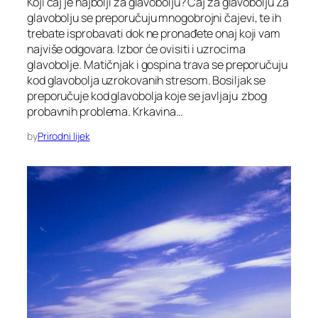
Koji čaj je najbolji za glavobolju? Čaj za glavobolju Za
glavobolju se preporučuju mnogobrojni čajevi, te ih
trebate isprobavati dok ne pronađete onaj koji vam
najviše odgovara. Izbor će ovisiti i uzrocima
glavobolje. Matičnjak i gospina trava se preporučuju
kod glavobolja uzrokovanih stresom. Bosiljak se
preporučuje kod glavobolja koje se javljaju zbog
probavnih problema. Krkavina…
by
Prirodni lijek