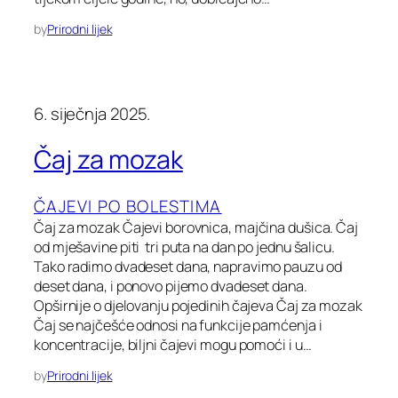
by
Prirodni lijek
6. siječnja 2025.
Čaj za mozak
ČAJEVI PO BOLESTIMA
Čaj za mozak Čajevi borovnica, majčina dušica. Čaj
od mješavine piti tri puta na dan po jednu šalicu.
Tako radimo dvadeset dana, napravimo pauzu od
deset dana, i ponovo pijemo dvadeset dana.
Opširnije o djelovanju pojedinih čajeva Čaj za mozak
Čaj se najčešće odnosi na funkcije pamćenja i
koncentracije, biljni čajevi mogu pomoći i u…
by
Prirodni lijek