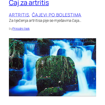
Čaj za artritis
ARTRITIS
, 
ČAJEVI PO BOLESTIMA
Za liječenja artritisa pije se mješavina čaja…
by
Prirodni lijek