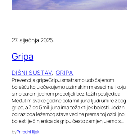
27. siječnja 2025.
Gripa
DIŠNI SUSTAV
, 
GRIPA
Prevencija gripe Gripu smatramo uobičajenom
bolešću koju očekujemo u zimskim mjesecima i koju
smo barem jednom preboljeli bez težih posljedica.
Međutim svake godine pola milijuna ljudi umire zbog
gripe, a 3 do 5 milijuna ima težak tijek bolesti. Jedan
od razloga ležernog stava većine prema toj ozbiljnoj
bolesti je činjenica da gripu često zamjenjujemo s…
by
Prirodni lijek