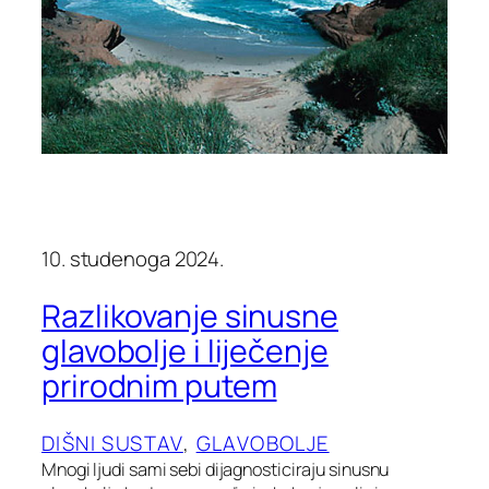
10. studenoga 2024.
Razlikovanje sinusne
glavobolje i liječenje
prirodnim putem
DIŠNI SUSTAV
, 
GLAVOBOLJE
Mnogi ljudi sami sebi dijagnosticiraju sinusnu