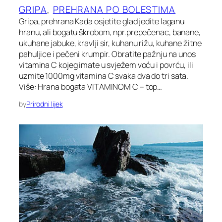
GRIPA
, 
PREHRANA PO BOLESTIMA
Gripa, prehrana Kada osjetite glad jedite laganu
hranu, ali bogatu škrobom, npr.prepečenac, banane,
ukuhane jabuke, kravlji sir, kuhanu rižu, kuhane žitne
pahuljice i pečeni krumpir. Obratite pažnju na unos
vitamina C kojeg imate u svježem voću i povrću, ili
uzmite 1000mg vitamina C svaka dva do tri sata.
Više: Hrana bogata VITAMINOM C – top…
by
Prirodni lijek