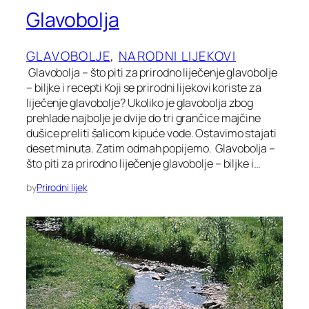
Glavobolja
GLAVOBOLJE
, 
NARODNI LIJEKOVI
Glavobolja – što piti za prirodno liječenje glavobolje
– biljke i recepti Koji se prirodni lijekovi koriste za
liječenje glavobolje? Ukoliko je glavobolja zbog
prehlade najbolje je dvije do tri grančice majčine
dušice preliti šalicom kipuće vode. Ostavimo stajati
deset minuta. Zatim odmah popijemo. Glavobolja –
što piti za prirodno liječenje glavobolje – biljke i…
by
Prirodni lijek