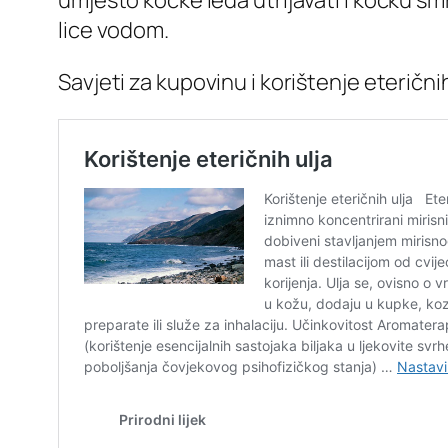
umjesto kocke leda utrljavati i kocku 
lice vodom.
Savjeti za kupovinu i korištenje eteričnih