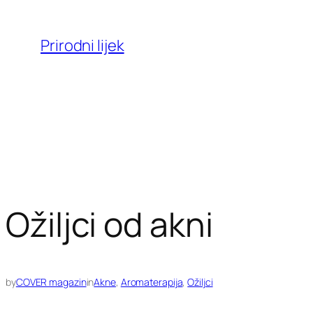
Skoči
do
Prirodni lijek
sadržaja
Ožiljci od akni
by
COVER magazin
in
Akne
, 
Aromaterapija
, 
Ožiljci