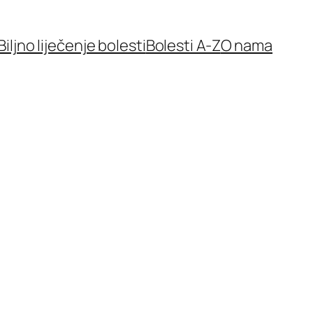
Biljno liječenje bolesti
Bolesti A-Z
O nama