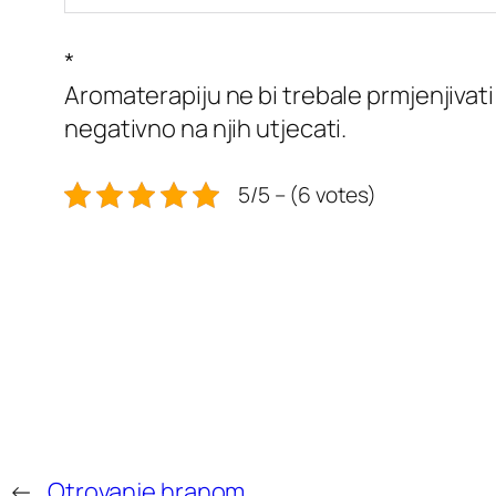
*
Aromaterapiju ne bi trebale prmjenjivat
negativno na njih utjecati.
5/5 – (6 votes)
←
Otrovanje hranom