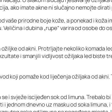
rihvaćaju. U svakom slučaju rješavanje ožiljaka
 ako imate akne ni slučajno nemojte dirati prišt
 od vaše prirodne boje kože, a ponekad i koža ima
. Veličina i dubina „rupe“ varira od osobe do oso
za ožiljke od akni. Protrljajte nekoliko komada
ultate i smanjili vidljivost ožiljaka led biste tre
izvod koji pomaže kod liječenja ožiljaka od akn
se i svježe iscijeđen sok od limuna. Trebalo bi ga
ati i jednom dnevno uz masku od soka limuna,