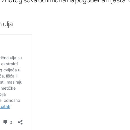
smrznutog soka od limuna na pogođena mjesta.
 ulja