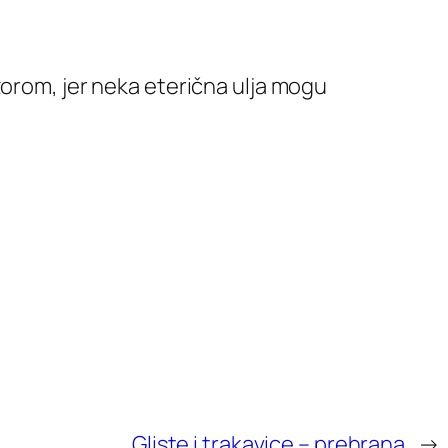
zorom, jer neka eterična ulja mogu
Gliste i trakavice – prehrana
→