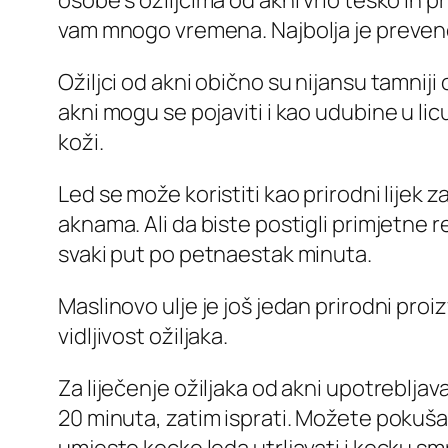
osobe s ožiljcima od akni vrlo teško ih p
vam mnogo vremena. Najbolja je prevencija,
Ožiljci od akni obično su nijansu tamniji
akni mogu se pojaviti i kao udubine u licu
koži.
Led se može koristiti kao prirodni lijek 
aknama. Ali da biste postigli primjetne rez
svaki put po petnaestak minuta.
Maslinovo ulje je još jedan prirodni pro
vidljivost ožiljaka.
Za liječenje ožiljaka od akni upotrebljava 
20 minuta, zatim isprati. Možete pokuš