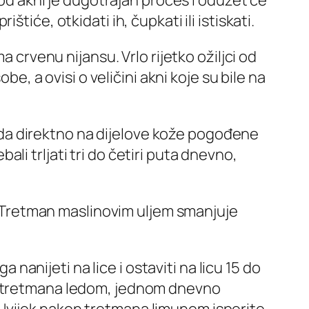
 od akni je dugotrajan proces i oduzet će
iće, otkidati ih, čupkati ili istiskati.
 crvenu nijansu. Vrlo rijetko ožiljci od
be, a ovisi o veličini akni koje su bile na
 leda direktno na dijelove kože pogođene
bali trljati tri do četiri puta dnevno,
i. Tretman maslinovim uljem smanjuje
 nanijeti na lice i ostaviti na licu 15 do
 i tretmana ledom, jednom dnevno