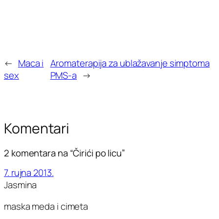
←
Maca i
Aromaterapija za ublažavanje simptoma
sex
PMS-a
→
Komentari
2 komentara na “Čirići po licu”
7. rujna 2013.
Jasmina
maska meda i cimeta