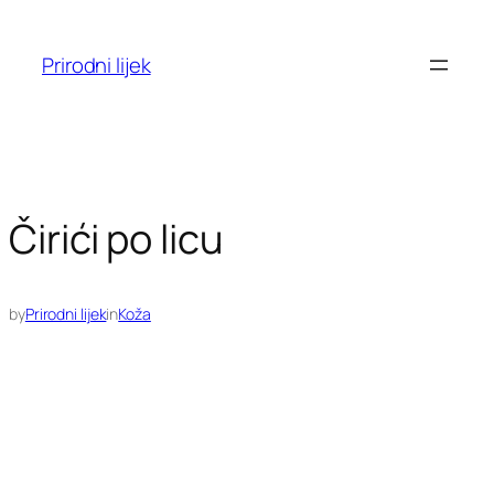
Skoči
do
Prirodni lijek
sadržaja
Čirići po licu
by
Prirodni lijek
in
Koža