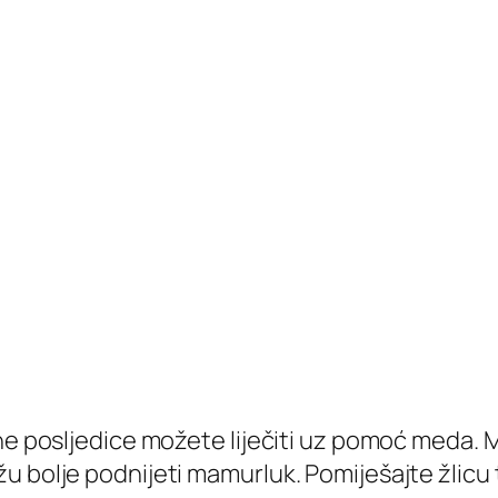
ne posljedice možete liječiti uz pomoć meda. M
žu bolje podnijeti mamurluk. Pomiješajte žlic