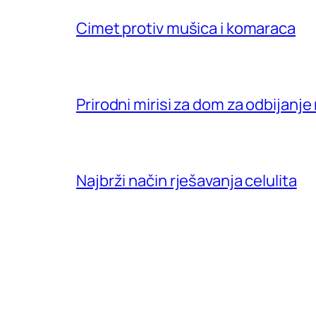
Cimet protiv mušica i komaraca
Prirodni mirisi za dom za odbijanje
Najbrži način rješavanja celulita