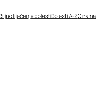
Biljno liječenje bolesti
Bolesti A-Z
O nama