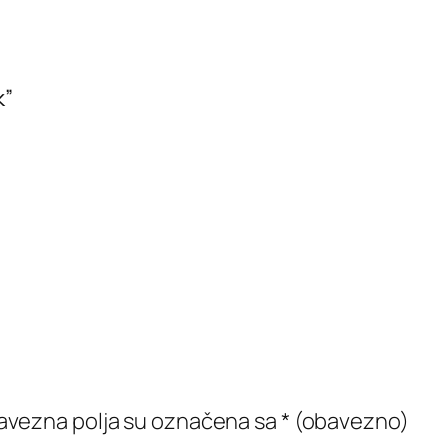
k”
vezna polja su označena sa
* (obavezno)