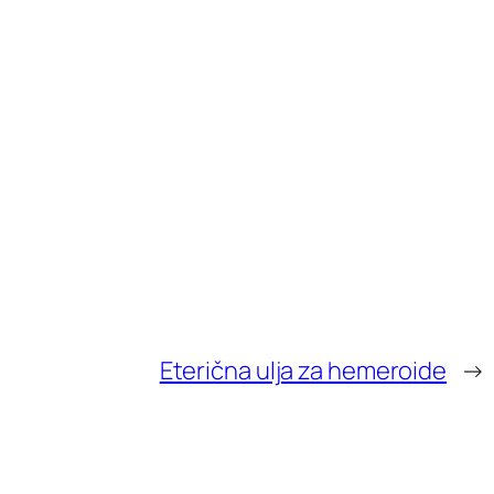
Eterična ulja za hemeroide
→