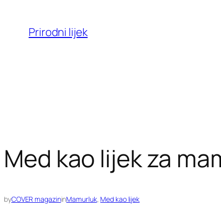
Skoči
do
Prirodni lijek
sadržaja
Med kao lijek za ma
by
COVER magazin
in
Mamurluk
, 
Med kao lijek