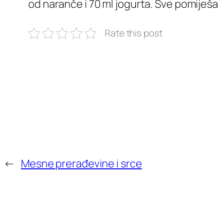
od naranče i 70 ml jogurta. Sve pomiješa
Rate this post
←
Mesne prerađevine i srce