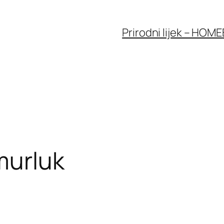
Prirodni lijek – HOME
murluk