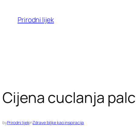
Skoči
do
Prirodni lijek
sadržaja
Cijena cuclanja pal
by
Prirodni lijek
in
Zdrave biljke kao inspiracija