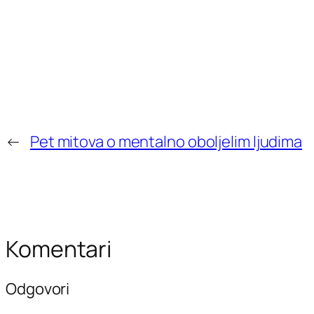
←
Pet mitova o mentalno oboljelim ljudima
Komentari
Odgovori