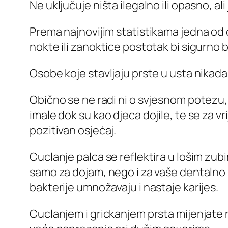
Ne uključuje ništa ilegalno ili opasno, al
Prema najnovijim statistikama jedna od d
nokte ili zanoktice postotak bi sigurno 
Osobe koje stavljaju prste u usta nikada to 
Obično se ne radi ni o svjesnom potezu, 
imale dok su kao djeca dojile, te se za v
pozitivan osjećaj.
Cuclanje palca se reflektira u lošim zubim
samo za dojam, nego i za vaše dentalno zd
bakterije umnožavaju i nastaje karijes.
Cuclanjem i grickanjem prsta mijenjate n