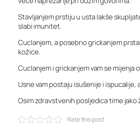
veće naprezanje pri dužim govorima.
Stavljanjem prstiju u usta lakše skupljate
slabi imunitet.
Cuclanjem, a posebno grickanjem prsta 
kožice.
Cuclanjem i grickanjem vam se mijenja obl
Usne vam postaju isušenije i ispucalije
Osim zdravstvenih posljedica time jako ž
Rate this post