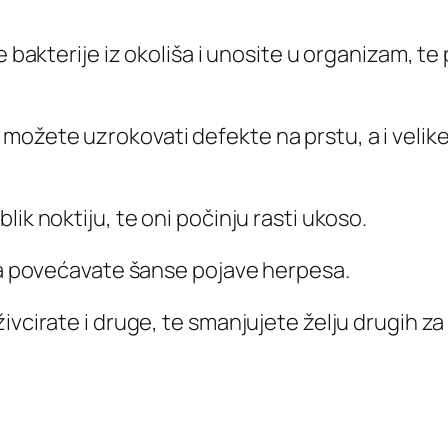
 bakterije iz okoliša i unosite u organizam, te 
možete uzrokovati defekte na prstu, a i velik
ik noktiju, te oni počinju rasti ukoso.
, a povećavate šanse pojave herpesa.
ivcirate i druge, te smanjujete želju drugih z