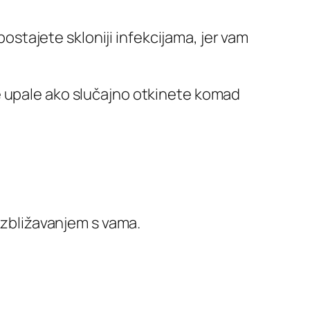
postajete skloniji infekcijama, jer vam
e upale ako slučajno otkinete komad
a zbližavanjem s vama.