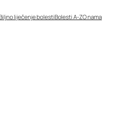
Biljno liječenje bolesti
Bolesti A-Z
O nama