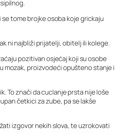
ksipilnog.
i se tome brojke osoba koje grickaju
i najbliži prijatelji, obitelj ili kolege.
aćaju pozitivan osjećaj koji su osobe
in u mozak, proizvodeći opušteno stanje i
ik. To znači da cuclanje prsta nije loše
tupan četkici za zube, pa se lakše
ati izgovor nekih slova, te uzrokovati