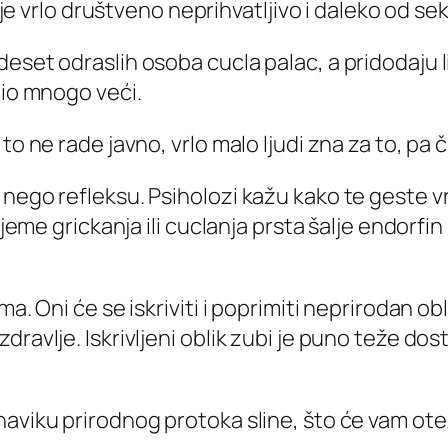
i je vrlo društveno neprihvatljivo i daleko od se
eset odraslih osoba cucla palac, a pridodaju l
bio mnogo veći.
ne rade javno, vrlo malo ljudi zna za to, pa čak n
nego refleksu. Psiholozi kažu kako te geste vr
rijeme grickanja ili cuclanja prsta šalje endorf
a. Oni će se iskriviti i poprimiti neprirodan obl
ravlje. Iskrivljeni oblik zubi je puno teže dos
aviku prirodnog protoka sline, što će vam otež