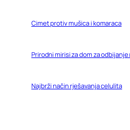
Cimet protiv mušica i komaraca
Prirodni mirisi za dom za odbijanje
Najbrži način rješavanja celulita