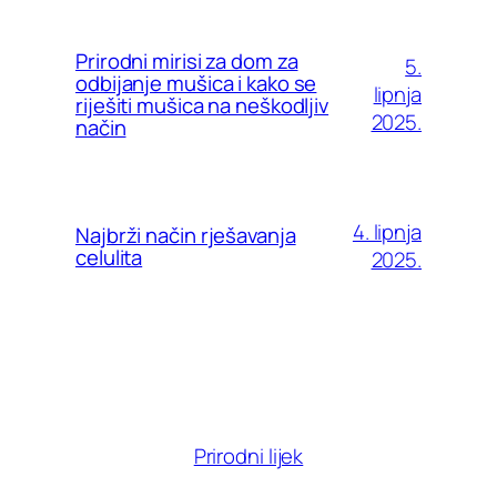
Prirodni mirisi za dom za
5.
odbijanje mušica i kako se
lipnja
riješiti mušica na neškodljiv
2025.
način
4. lipnja
Najbrži način rješavanja
celulita
2025.
Prirodni lijek