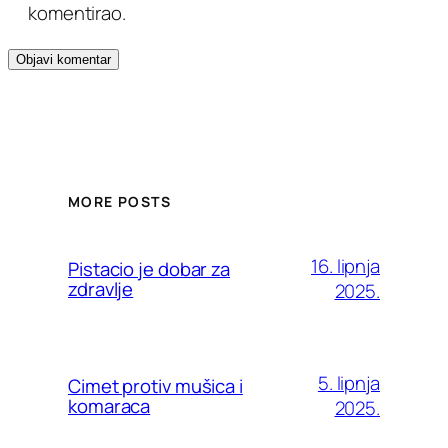
komentirao.
MORE POSTS
16. lipnja
Pistacio je dobar za
zdravlje
2025.
5. lipnja
Cimet protiv mušica i
komaraca
2025.