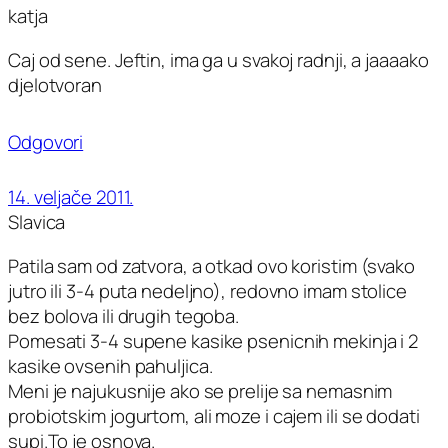
katja
Caj od sene. Jeftin, ima ga u svakoj radnji, a jaaaako
djelotvoran
Odgovori
14. veljače 2011.
Slavica
Patila sam od zatvora, a otkad ovo koristim (svako
jutro ili 3-4 puta nedeljno), redovno imam stolice
bez bolova ili drugih tegoba.
Pomesati 3-4 supene kasike psenicnih mekinja i 2
kasike ovsenih pahuljica.
Meni je najukusnije ako se prelije sa nemasnim
probiotskim jogurtom, ali moze i cajem ili se dodati
supi.To je osnova.