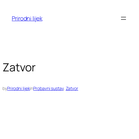
Skoči
do
Prirodni lijek
sadržaja
Zatvor
by
Prirodni lijek
in
Probavni sustav
, 
Zatvor