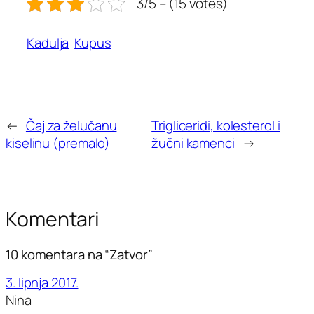
3/5 – (15 votes)
Kadulja
Kupus
←
Čaj za želučanu
Trigliceridi, kolesterol i
kiselinu (premalo)
žučni kamenci
→
Komentari
10 komentara na “Zatvor”
3. lipnja 2017.
Nina