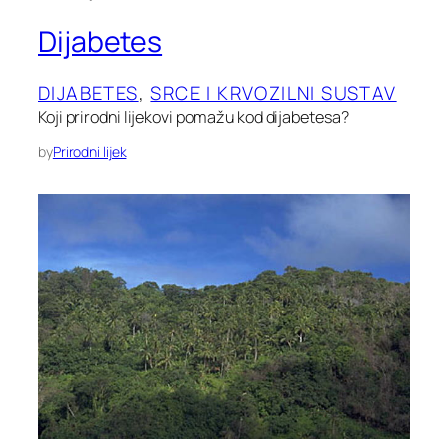
Dijabetes
DIJABETES
, 
SRCE I KRVOZILNI SUSTAV
Koji prirodni lijekovi pomažu kod dijabetesa?
by
Prirodni lijek