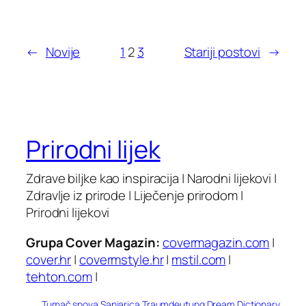
←
Novije
1
2
3
Stariji postovi
→
Prirodni lijek
Zdrave biljke kao inspiracija | Narodni lijekovi |
Zdravlje iz prirode | Liječenje prirodom |
Prirodni lijekovi
Grupa Cover Magazin:
covermagazin.com
|
cover.hr
|
covermstyle.hr
|
mstil.com
|
tehton.com
|
Tumač snova
Sanjarica
Traumdeutung
Dream Dictionary