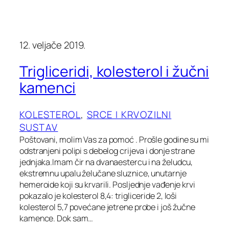
12. veljače 2019.
Trigliceridi, kolesterol i žučni
kamenci
KOLESTEROL
, 
SRCE I KRVOZILNI
SUSTAV
Poštovani, molim Vas za pomoć . Prošle godine su mi
odstranjeni polipi s debelog crijeva i donje strane
jednjaka.Imam čir na dvanaestercu i na želudcu,
ekstremnu upalu želučane sluznice, unutarnje
hemeroide koji su krvarili. Posljednje vađenje krvi
pokazalo je kolesterol 8,4: trigliceride 2, loši
kolesterol 5,7 povećane jetrene probe i još žučne
kamence. Dok sam…