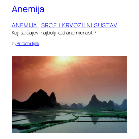
Anemija
ANEMIJA
, 
SRCE I KRVOZILNI SUSTAV
Koji su čajevi najbolji kod anemičnosti?
by
Prirodni lijek