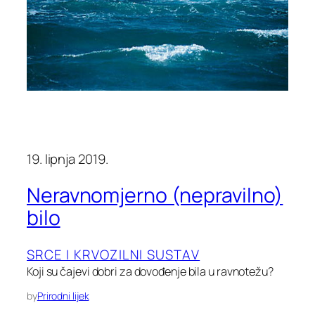
19. lipnja 2019.
Neravnomjerno (nepravilno)
bilo
SRCE I KRVOZILNI SUSTAV
Koji su čajevi dobri za dovođenje bila u ravnotežu?
by
Prirodni lijek