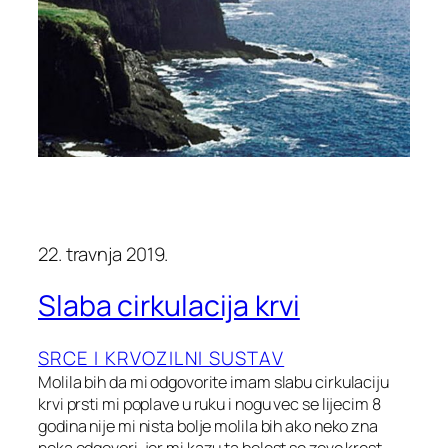
22. travnja 2019.
Slaba cirkulacija krvi
SRCE I KRVOZILNI SUSTAV
Molila bih da mi odgovorite imam slabu cirkulaciju
krvi prsti mi poplave u ruku i nogu vec se lijecim 8
godina nije mi nista bolje molila bih ako neko zna