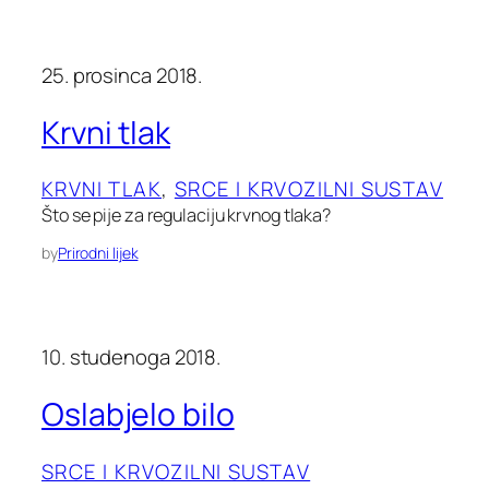
25. prosinca 2018.
Krvni tlak
KRVNI TLAK
, 
SRCE I KRVOZILNI SUSTAV
Što se pije za regulaciju krvnog tlaka?
by
Prirodni lijek
10. studenoga 2018.
Oslabjelo bilo
SRCE I KRVOZILNI SUSTAV