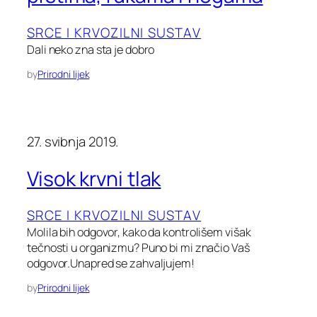
SRCE I KRVOZILNI SUSTAV
Dali neko zna sta je dobro
by
Prirodni lijek
27. svibnja 2019.
Visok krvni tlak
SRCE I KRVOZILNI SUSTAV
Molila bih odgovor, kako da kontrolišem višak
tečnosti u organizmu? Puno bi mi značio Vaš
odgovor.Unapred se zahvaljujem!
by
Prirodni lijek