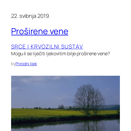
22. svibnja 2019.
Proširene vene
SRCE I KRVOZILNI SUSTAV
Mogu li se liječiti ljekovitim bilje proširene vene?
by
Prirodni lijek