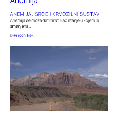
Anemija
ANEMIJA
, 
SRCE I KRVOZILNI SUSTAV
Anemija se može definirati kao stanje u kojem je
smanjena…
by
Prirodni lijek