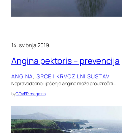
14. svibnja 2019.
Angina pektoris – prevencija
ANGINA
, 
SRCE I KRVOZILNI SUSTAV
Nepravodobno liječenje angine može prouzročiti…
by
COVER magazin