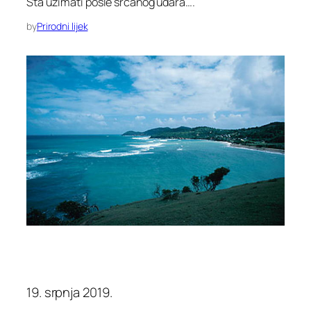
Šta uzimati posle srcanog udara….
by
Prirodni lijek
19. srpnja 2019.