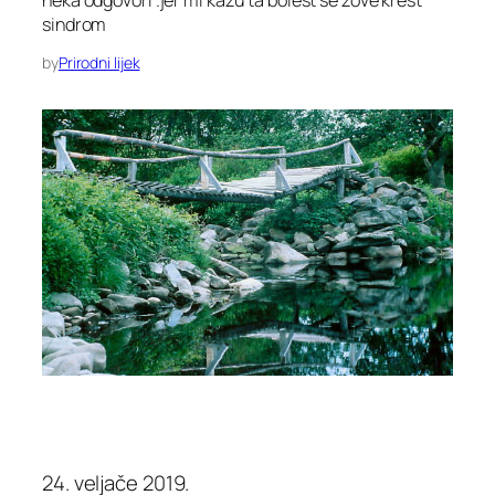
neka odgovori .jer mi kazu ta bolest se zove krest
sindrom
by
Prirodni lijek
24. veljače 2019.