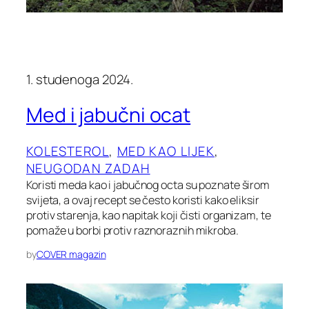
1. studenoga 2024.
Med i jabučni ocat
KOLESTEROL
, 
MED KAO LIJEK
, 
NEUGODAN ZADAH
Koristi meda kao i jabučnog octa su poznate širom
svijeta, a ovaj recept se često koristi kako eliksir
protiv starenja, kao napitak koji čisti organizam, te
pomaže u borbi protiv raznoraznih mikroba.
by
COVER magazin