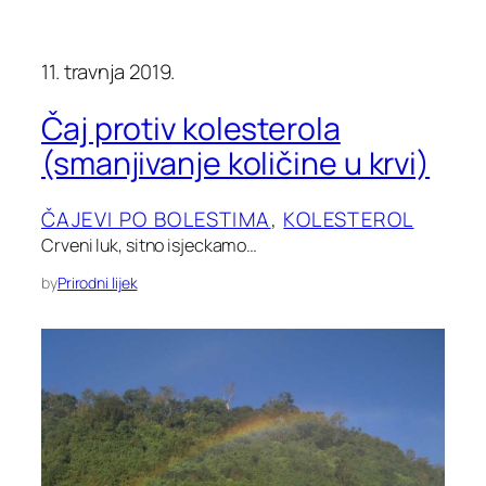
11. travnja 2019.
Čaj protiv kolesterola
(smanjivanje količine u krvi)
ČAJEVI PO BOLESTIMA
, 
KOLESTEROL
Crveni luk, sitno isjeckamo…
by
Prirodni lijek