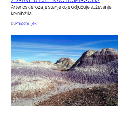
Arterioskleroza je stanje koje uključuje sužavanje
krvnih žila.
by
Prirodni lijek