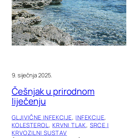
9. siječnja 2025.
Češnjak u prirodnom
liječenju
GLJIVIČNE INFEKCIJE
, 
INFEKCIJE
, 
KOLESTEROL
, 
KRVNI TLAK
, 
SRCE I
KRVOZILNI SUSTAV