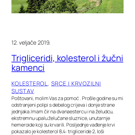
12. veljače 2019.
Trigliceridi, kolesterol i žučni
kamenci
KOLESTEROL
, 
SRCE I KRVOZILNI
SUSTAV
Poštovani, molim Vas za pomoć . Prošle godine su mi
odstranjeni polipi s debelog crijeva i donje strane
jednjaka.Imam čir na dvanaestercu i na želudcu,
ekstremnu upalu želučane sluznice, unutarnje
hemeroide koji su krvarili. Posljednje vađenje krvi
pokazalo je kolesterol 8,4: trigliceride 2, loši