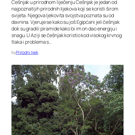
Češnjak u prirodnom liječenju Češnjak je jedan od
najpoznatijih prirodnih lijekova koji se koristi širom
svijeta. Njegova ljekovita svojstva poznata su od
davnina. Vjeruje se kako su još Egipćani jeli češnjak
dok su gradili piramide kako bi im on dao energiju i
snagu. U Aziji se češnjak koristio kod visokog krvnog
tlaka i problema s…
by
Prirodni lijek