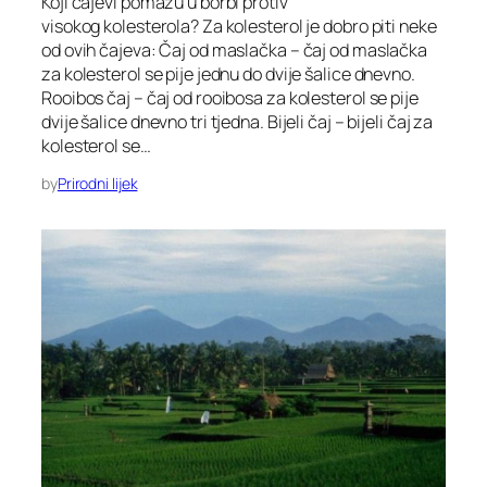
Koji čajevi pomažu u borbi protiv
visokog kolesterola? Za kolesterol je dobro piti neke
od ovih čajeva: Čaj od maslačka – čaj od maslačka
za kolesterol se pije jednu do dvije šalice dnevno.
Rooibos čaj – čaj od rooibosa za kolesterol se pije
dvije šalice dnevno tri tjedna. Bijeli čaj – bijeli čaj za
kolesterol se…
by
Prirodni lijek