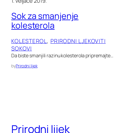
1. veljače 2019.
Sok za smanjenje
kolesterola
KOLESTEROL
, 
PRIRODNI LJEKOVITI
SOKOVI
Da biste smanjili razinu kolesterola pripremajte…
by
Prirodni lijek
Prirodni lijek