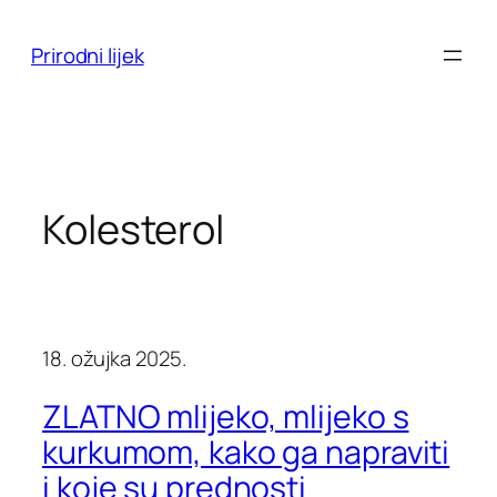
Skoči
do
Prirodni lijek
sadržaja
Kolesterol
18. ožujka 2025.
ZLATNO mlijeko, mlijeko s
kurkumom, kako ga napraviti
i koje su prednosti