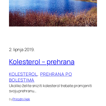
2. lipnja 2019.
Kolesterol – prehrana
KOLESTEROL
, 
PREHRANA PO
BOLESTIMA
Ukoliko želite sniziti kolesterol trebate promijeniti
svoju prehranu…
by
Prirodni lijek