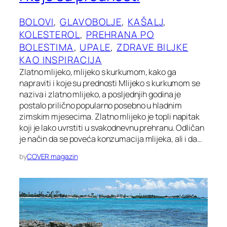
BOLOVI
, 
GLAVOBOLJE
, 
KAŠALJ
, 
KOLESTEROL
, 
PREHRANA PO
BOLESTIMA
, 
UPALE
, 
ZDRAVE BILJKE
KAO INSPIRACIJA
Zlatno mlijeko, mlijeko s kurkumom, kako ga
napraviti i koje su prednosti Mlijeko s kurkumom se
naziva i zlatno mlijeko, a posljednjih godina je
postalo prilično popularno posebno u hladnim
zimskim mjesecima. Zlatno mlijeko je topli napitak
koji je lako uvrstiti u svakodnevnu prehranu. Odličan
je način da se poveća konzumacija mlijeka, ali i da…
by
COVER magazin