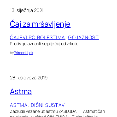
13. siječnja 2021.
Čaj za mršavljenje
ČAJEVI PO BOLESTIMA
, 
GOJAZNOST
Protiv gojaznosti se pije čaj od vrkute…
by
Prirodni lijek
28. kolovoza 2019.
Astma
ASTMA
, 
DIŠNI SUSTAV
Zablude vezane uz astmu ZABLUDA: Astmatičari
ne bi smjeli vježbati ČINJENICA: Tjelovježba je