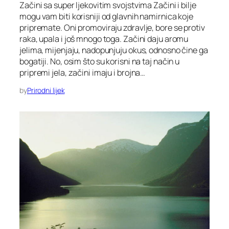
Začini sa super ljekovitim svojstvima Začini i bilje
mogu vam biti korisniji od glavnih namirnica koje
pripremate. Oni promoviraju zdravlje, bore se protiv
raka, upala i još mnogo toga. Začini daju aromu
jelima, mijenjaju, nadopunjuju okus, odnosno čine ga
bogatiji. No, osim što su korisni na taj način u
pripremi jela, začini imaju i brojna…
by
Prirodni lijek