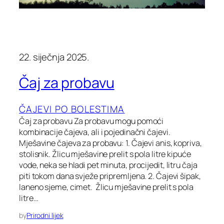
22. siječnja 2025.
Čaj za probavu
ČAJEVI PO BOLESTIMA
Čaj za probavu Za probavu mogu pomoći
kombinacije čajeva, ali i pojedinačni čajevi.
Mješavine čajeva za probavu: 1. Čajevi anis, kopriva,
stolisnik. Žlicu mješavine prelit s pola litre kipuće
vode, neka se hladi pet minuta, procijedit, litru čaja
piti tokom dana svježe pripremljena. 2. Čajevi šipak,
laneno sjeme, cimet. Žlicu mješavine prelit s pola
litre…
by
Prirodni lijek