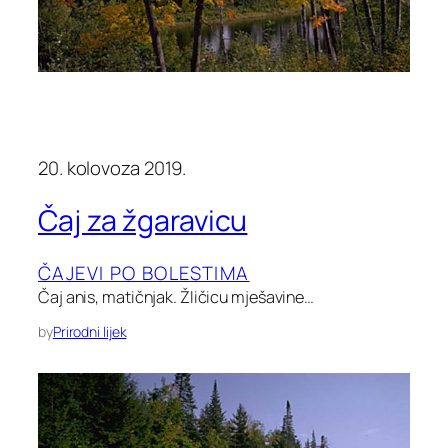
20. kolovoza 2019.
Čaj za žgaravicu
ČAJEVI PO BOLESTIMA
Čaj anis, matičnjak. Žličicu mješavine…
by
Prirodni lijek