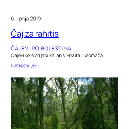
6. lipnja 2019.
Čaj za rahitis
ČAJEVI PO BOLESTIMA
Čajevi kore od jabuka, anis, vrkuta, rusomača…
by
Prirodni lijek