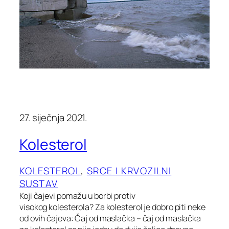
27. siječnja 2021.
Kolesterol
KOLESTEROL
, 
SRCE I KRVOZILNI
SUSTAV
Koji čajevi pomažu u borbi protiv
visokog kolesterola? Za kolesterol je dobro piti neke
od ovih čajeva: Čaj od maslačka – čaj od maslačka