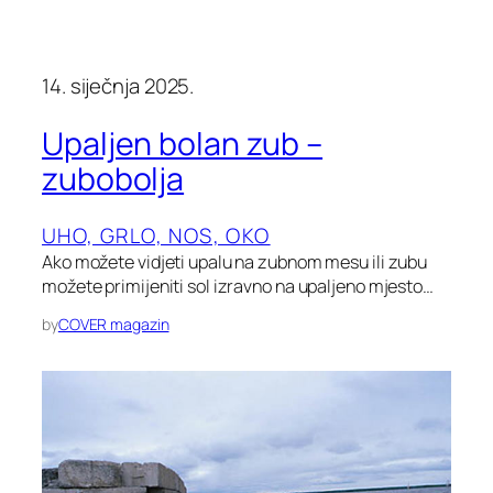
14. siječnja 2025.
Upaljen bolan zub –
zubobolja
UHO, GRLO, NOS, OKO
Ako možete vidjeti upalu na zubnom mesu ili zubu
možete primijeniti sol izravno na upaljeno mjesto…
by
COVER magazin