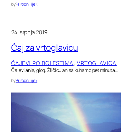
by
Prirodni lijek
24. srpnja 2019.
Čaj za vrtoglavicu
ČAJEVI PO BOLESTIMA
, 
VRTOGLAVICA
Čajevi anis, glog. Žličicu anisa kuhamo pet minuta…
by
Prirodni lijek