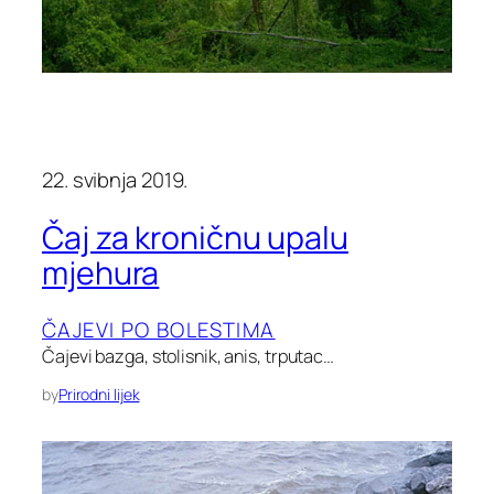
22. svibnja 2019.
Čaj za kroničnu upalu
mjehura
ČAJEVI PO BOLESTIMA
Čajevi bazga, stolisnik, anis, trputac…
by
Prirodni lijek