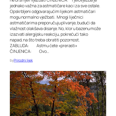
jednako važna za astmatičare kao i za sve ostale.
Opskrbljeni odgovarajućim lijekom astmatičari
mogu normalno vježbati. Mnogi liječnici
astmatičarima preporučuju plivanje, budući da
vlažnost olakšava disanje. No, klor u bazenu može
izazvati alergijsku reakciju, pokrećući tako
napad, na što treba obratiti pozornost.
ZABLUDA: Astmu ćete «prerasti»
ČINJENICA: Ovo…
by
Prirodni lijek