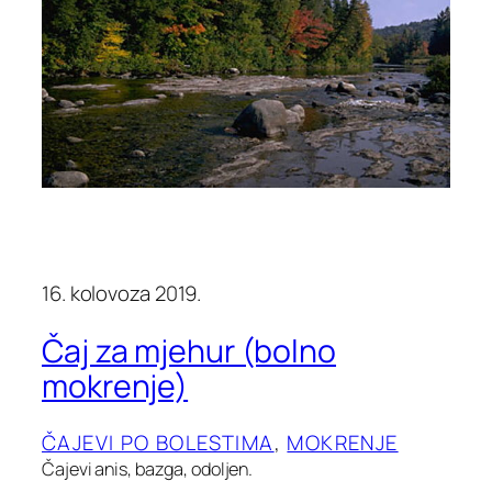
16. kolovoza 2019.
Čaj za mjehur (bolno
mokrenje)
ČAJEVI PO BOLESTIMA
, 
MOKRENJE
Čajevi anis, bazga, odoljen.