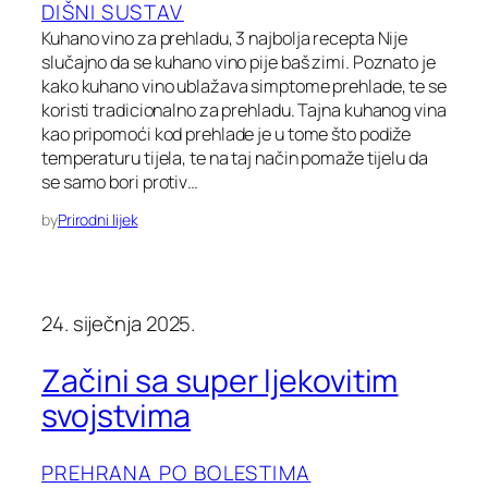
DIŠNI SUSTAV
Kuhano vino za prehladu, 3 najbolja recepta Nije
slučajno da se kuhano vino pije baš zimi. Poznato je
kako kuhano vino ublažava simptome prehlade, te se
koristi tradicionalno za prehladu. Tajna kuhanog vina
kao pripomoći kod prehlade je u tome što podiže
temperaturu tijela, te na taj način pomaže tijelu da
se samo bori protiv…
by
Prirodni lijek
24. siječnja 2025.
Začini sa super ljekovitim
svojstvima
PREHRANA PO BOLESTIMA