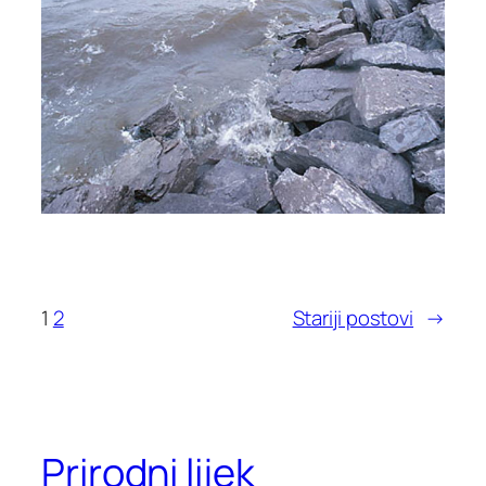
1
2
Stariji postovi
→
Prirodni lijek