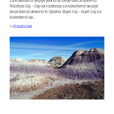
za kolesterol se pije jednu do dvije šalice dnevno.
Rooibos čaj – čaj od rooibosa za kolesterol se pije
dvije šalice dnevno tri tjedna. Bijeli čaj – bijeli čaj za
kolesterol se…
by
Prirodni lijek