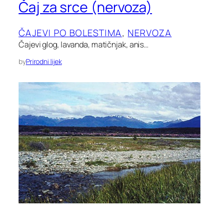
Čaj za srce (nervoza)
ČAJEVI PO BOLESTIMA
, 
NERVOZA
Čajevi glog, lavanda, matičnjak, anis…
by
Prirodni lijek