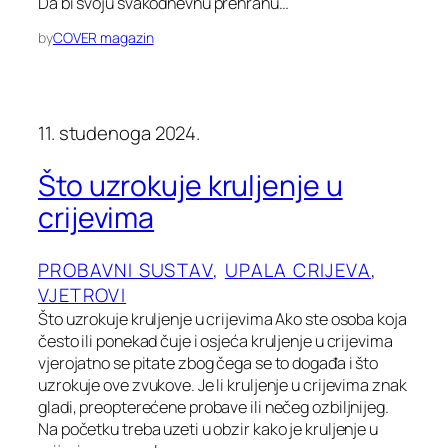
Da bi svoju svakodnevnu prehranu…
by
COVER magazin
11. studenoga 2024.
Što uzrokuje kruljenje u
crijevima
PROBAVNI SUSTAV
, 
UPALA CRIJEVA
, 
VJETROVI
Što uzrokuje kruljenje u crijevima Ako ste osoba koja
često ili ponekad čuje i osjeća kruljenje u crijevima
vjerojatno se pitate zbog čega se to događa i što
uzrokuje ove zvukove. Je li kruljenje u crijevima znak
gladi, preopterećene probave ili nečeg ozbiljnijeg.
Na početku treba uzeti u obzir kako je kruljenje u