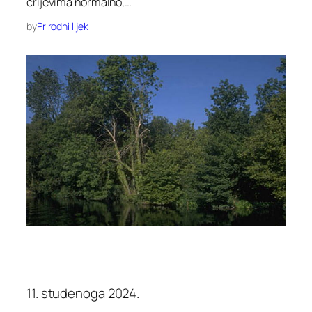
crijevima normalno,…
by
Prirodni lijek
11. studenoga 2024.