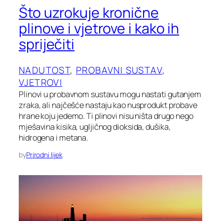
Što uzrokuje kronične
plinove i vjetrove i kako ih
spriječiti
NADUTOST
, 
PROBAVNI SUSTAV
, 
VJETROVI
Plinovi u probavnom sustavu mogu nastati gutanjem
zraka, ali najčešće nastaju kao nusprodukt probave
hrane koju jedemo. Ti plinovi nisu ništa drugo nego
mješavina kisika, ugljičnog dioksida, dušika,
hidrogena i metana.
by
Prirodni lijek