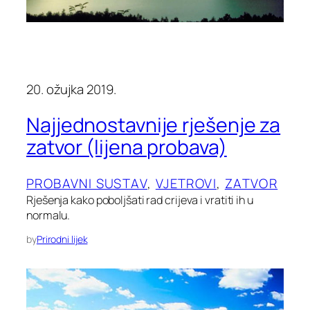
20. ožujka 2019.
Najjednostavnije rješenje za
zatvor (lijena probava)
PROBAVNI SUSTAV
, 
VJETROVI
, 
ZATVOR
Rješenja kako poboljšati rad crijeva i vratiti ih u
normalu.
by
Prirodni lijek