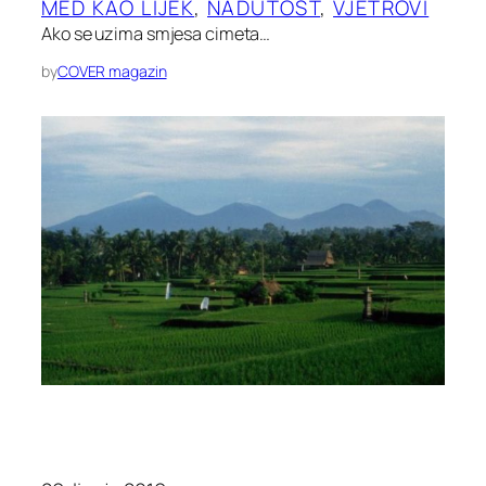
MED KAO LIJEK
, 
NADUTOST
, 
VJETROVI
Ako se uzima smjesa cimeta…
by
COVER magazin