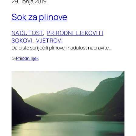
29. lipnja 2019.
Sok za plinove
NADUTOST
, 
PRIRODNI LJEKOVITI
SOKOVI
, 
VJETROVI
Da biste spriječili plinove i nadutost napravite…
by
Prirodni lijek