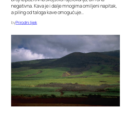
negativna. Kava je i dalje mnogima omiljeni napitak,
a piling od taloga kave omogućuje…
by
Prirodni lijek