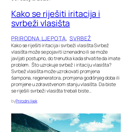
Kako se riješiti iritacija i
svrbeži vlasišta
PRIRODNA LJEPOTA
, 
SVRBEŽ
Kako se riješiti iritacija i svrbeži vlasišta Svrbež
vlasišta može se pojaviti iznenadno ili se može
javljati postupno, do trenutka kada shvatite da imate
problem. Što uzrokuje svrbež i iritaciju vlasišta?
Svrbež vlasišta može uzrokovati promjena
šampona, regeneratora, promjena godišnjeg doba ili
promjene u zdravstvenom stanju vlasišta. Da biste
se riješili svrbeži vlasišta trebali biste…
by
Prirodni lijek