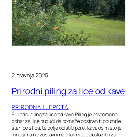
2. travnja 2025.
Prirodni piling za lice od kave
PRIRODNA LJEPOTA
Prirodni piling za lice od kave Piling je povremeno
dobar za lice budući da pomaže odstraniti odumrle
stanice s lica, te bolje očistiti pore. Kava osim što je
mnogima neizostavni napitak može poslužiti i za