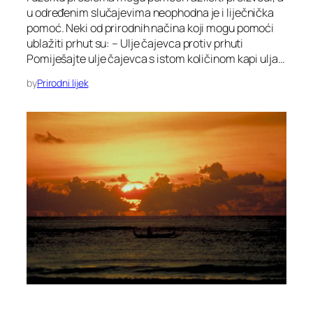
u određenim slučajevima neophodna je i liječnička
pomoć. Neki od prirodnih načina koji mogu pomoći
ublažiti prhut su: – Ulje čajevca protiv prhuti
Pomiješajte ulje čajevca s istom količinom kapi ulja…
by
Prirodni lijek