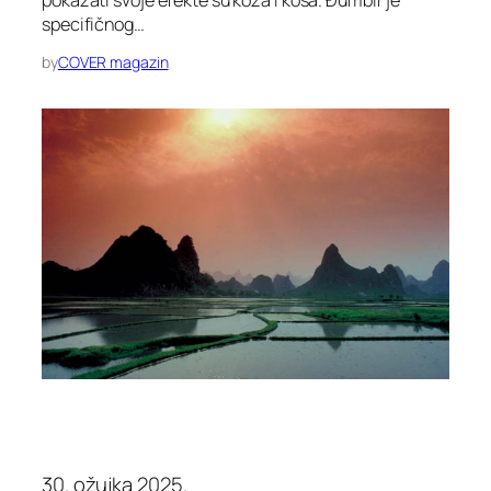
pokazati svoje efekte su koža i kosa. Đumbir je
specifičnog…
by
COVER magazin
30. ožujka 2025.