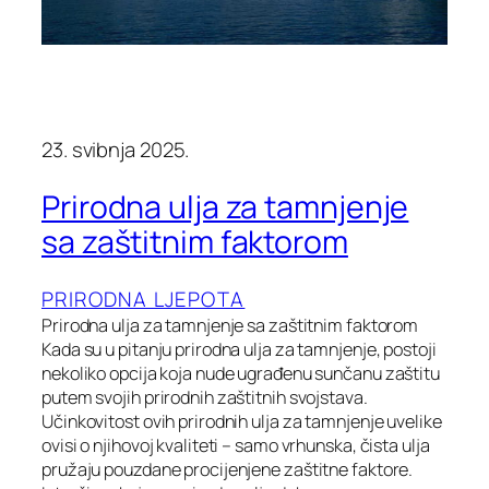
23. svibnja 2025.
Prirodna ulja za tamnjenje
sa zaštitnim faktorom
PRIRODNA LJEPOTA
Prirodna ulja za tamnjenje sa zaštitnim faktorom
Kada su u pitanju prirodna ulja za tamnjenje, postoji
nekoliko opcija koja nude ugrađenu sunčanu zaštitu
putem svojih prirodnih zaštitnih svojstava.
Učinkovitost ovih prirodnih ulja za tamnjenje uvelike
ovisi o njihovoj kvaliteti – samo vrhunska, čista ulja
pružaju pouzdane procijenjene zaštitne faktore.