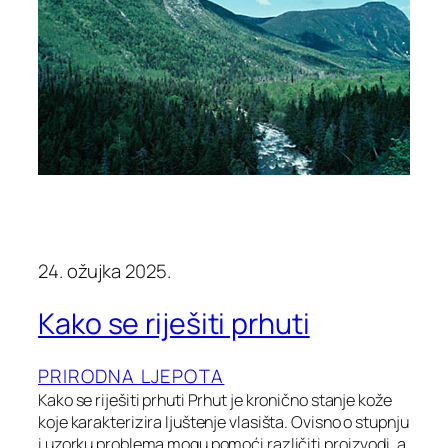
24. ožujka 2025.
Kako se riješiti prhuti
PRIRODNA LJEPOTA
Kako se riješiti prhuti Prhut je kronično stanje kože
koje karakterizira ljuštenje vlasišta. Ovisno o stupnju
i uzorku problema mogu pomoći različiti proizvodi, a