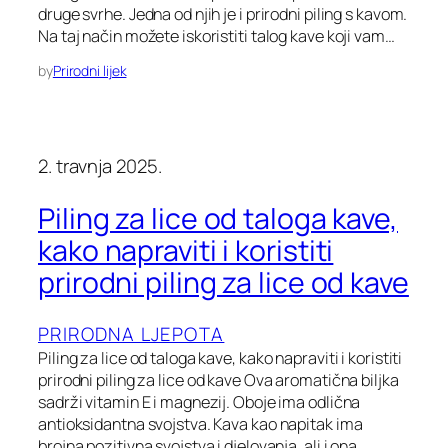
druge svrhe. Jedna od njih je i prirodni piling s kavom.
Na taj način možete iskoristiti talog kave koji vam…
by
Prirodni lijek
2. travnja 2025.
Piling za lice od taloga kave,
kako napraviti i koristiti
prirodni piling za lice od kave
PRIRODNA LJEPOTA
Piling za lice od taloga kave, kako napraviti i koristiti
prirodni piling za lice od kave Ova aromatična biljka
sadrži vitamin E i magnezij. Oboje ima odlična
antioksidantna svojstva. Kava kao napitak ima
brojna pozitivna svojstva i djelovanja, ali i ona