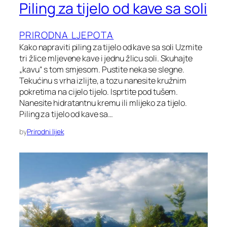
Piling za tijelo od kave sa soli
PRIRODNA LJEPOTA
Kako napraviti piling za tijelo od kave sa soli Uzmite
tri žlice mljevene kave i jednu žlicu soli. Skuhajte
„kavu“ s tom smjesom. Pustite neka se slegne.
Tekućinu s vrha izlijte, a tozu nanesite kružnim
pokretima na cijelo tijelo. Isprtite pod tušem.
Nanesite hidratantnu kremu ili mlijeko za tijelo.
Piling za tijelo od kave sa…
by
Prirodni lijek