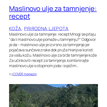
Maslinovo ulje za tamnjenje:
recept
KOŽA
, 
PRIRODNA LJEPOTA
Maslinovo ulje za tamnjenje: recept Mnogi se pitaju
“da li maslinovo ulje pomaže u tamnjenju?” Odgovor
je da – maslinovo ulje je izvrsno za tamnjenje jer
pojačava sunčeve zrake dok pruža hranjive koristi
za vašu kožu. Maslinovo ulje za brže tamnjenje kože
Za učinkoviti recept za tamnjenje, kombinirajte
maslinovo ulje s otopinom joda i svježim…
by
COVER magazin