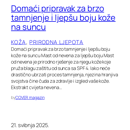
Domaći pripravak za brzo
tamnjenje i ljepšu boju kože
na suncu
KOŽA
, 
PRIRODNA LJEPOTA
Domaći pripravak za brzo tamnjenje i ljepšu boju
kože na suncu Mast od nevena za ljepšu boju Mast
od nevena je prirodno rješenje za njegu kože koje
pruža blagu zaštitu od sunca sa SPF 4. Iako neće
drastično ubrzati proces tamnjenja, njezina hranjiva
svojstva čine čuda za zdravlje i izgled vaše kože.
Ekstrakt cvijeta nevena…
by
COVER magazin
21. svibnja 2025.