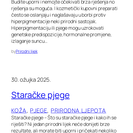
Budite uporni i nemojte očekivati brza rješenja no
rješenja su moguća. I kozmetički kupovni preparati
često se oslanjaju i naglašavaju u borbi protiv
hiperpigmentacije neki prirodni sastojak.
Hiperpigmentaciju ili pjege mogu uzrokovati
genetske predispozicije, hormonalne promjene,
izlaganje suncu…
by
Prirodni lijek
30. ožujka 2025.
Staračke pjege
KOŽA
, 
PJEGE
, 
PRIRODNA LJEPOTA
Staračke pjege – Što su staračke pjege i kako ih se
riješiti? Ni jedan prirodni lijek neće donijeti brze
rezultate, ali morate biti uporni i pričekati nekoliko