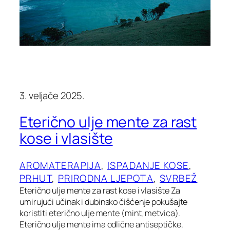
3. veljače 2025.
Eterično ulje mente za rast
kose i vlasište
AROMATERAPIJA
, 
ISPADANJE KOSE
, 
PRHUT
, 
PRIRODNA LJEPOTA
, 
SVRBEŽ
Eterično ulje mente za rast kose i vlasište Za
umirujući učinak i dubinsko čišćenje pokušajte
koristiti eterično ulje mente (mint, metvica).
Eterično ulje mente ima odlične antiseptičke,