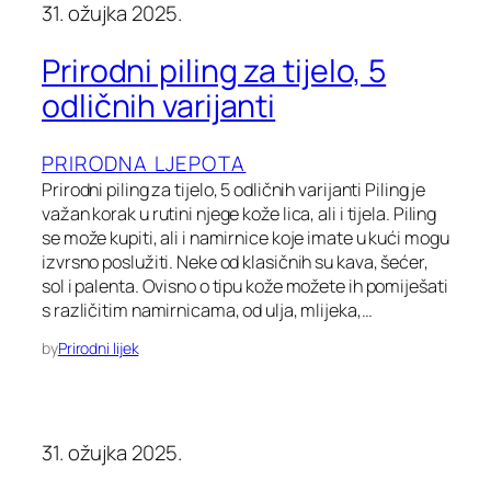
31. ožujka 2025.
Prirodni piling za tijelo, 5
odličnih varijanti
PRIRODNA LJEPOTA
Prirodni piling za tijelo, 5 odličnih varijanti Piling je
važan korak u rutini njege kože lica, ali i tijela. Piling
se može kupiti, ali i namirnice koje imate u kući mogu
izvrsno poslužiti. Neke od klasičnih su kava, šećer,
sol i palenta. Ovisno o tipu kože možete ih pomiješati
s različitim namirnicama, od ulja, mlijeka,…
by
Prirodni lijek
31. ožujka 2025.