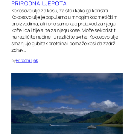
PRIRODNA LJEPOTA
Kokosovo ulje za kosu, za što i kako ga koristiti
Kokosovo ulje je popularno u mnogim kozmetičkim
proizvodima, ali i ono samo kao proizvod za njegu
kože lica i tijela, te za njegu kose. Može se koristiti
na različite načine i u različite svrhe. Kokosovo ulje
smanjuje gubitak proteina i pomaže kosi da zadrži
zdrav…
by
Prirodni lijek