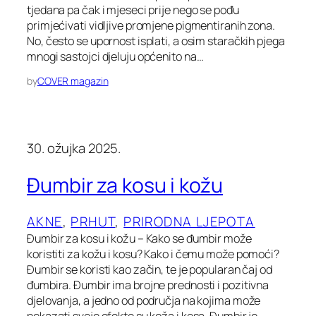
tjedana pa čak i mjeseci prije nego se pođu
primjećivati vidljive promjene pigmentiranih zona.
No, često se upornost isplati, a osim staračkih pjega
mnogi sastojci djeluju općenito na…
by
COVER magazin
30. ožujka 2025.
Đumbir za kosu i kožu
AKNE
, 
PRHUT
, 
PRIRODNA LJEPOTA
Đumbir za kosu i kožu – Kako se đumbir može
koristiti za kožu i kosu? Kako i čemu može pomoći?
Đumbir se koristi kao začin, te je popularan čaj od
đumbira. Đumbir ima brojne prednosti i pozitivna
djelovanja, a jedno od područja na kojima može