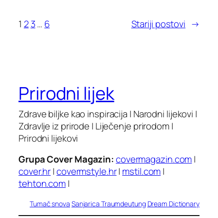
1
2
3
…
6
Stariji postovi
→
Prirodni lijek
Zdrave biljke kao inspiracija | Narodni lijekovi |
Zdravlje iz prirode | Liječenje prirodom |
Prirodni lijekovi
Grupa Cover Magazin:
covermagazin.com
|
cover.hr
|
covermstyle.hr
|
mstil.com
|
tehton.com
|
Tumač snova
Sanjarica
Traumdeutung
Dream Dictionary