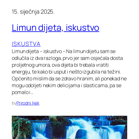
15. siječnja 2025.
Limun dijeta, iskustvo
ISKUSTVA
Limun dijeta – iskustvo – Na limun dijetu sam se
odlučila iz dva razloga, prvo jer sam osjećala dosta
proljetnog umora, ova dijeta bi trebala vratiti
energiju, te kako bi usput i nešto izgubila na težini.
Općenito mislim da se zdravo hranim, ali ponekad ne
mogu odoljeti nekim delicijama i slasticama, pa se
pomalo i…
by
Prirodni lijek