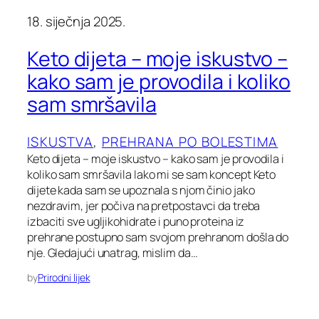
18. siječnja 2025.
Keto dijeta – moje iskustvo –
kako sam je provodila i koliko
sam smršavila
ISKUSTVA
, 
PREHRANA PO BOLESTIMA
Keto dijeta – moje iskustvo – kako sam je provodila i
koliko sam smršavila Iako mi se sam koncept Keto
dijete kada sam se upoznala s njom činio jako
nezdravim, jer počiva na pretpostavci da treba
izbaciti sve ugljikohidrate i puno proteina iz
prehrane postupno sam svojom prehranom došla do
nje. Gledajući unatrag, mislim da…
by
Prirodni lijek