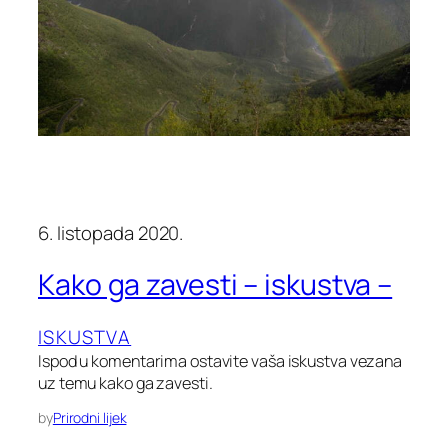
6. listopada 2020.
Kako ga zavesti – iskustva –
ISKUSTVA
Ispod u komentarima ostavite vaša iskustva vezana
uz temu kako ga zavesti.
by
Prirodni lijek