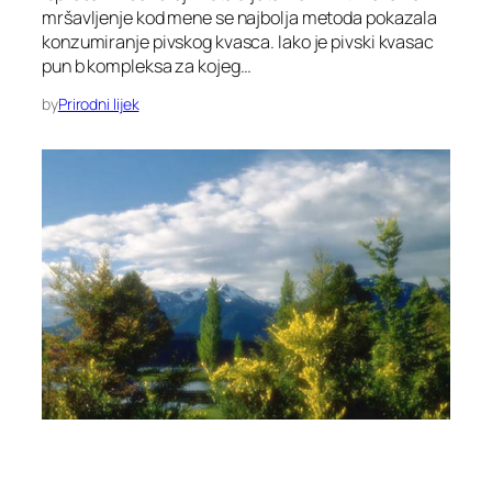
mršavljenje kod mene se najbolja metoda pokazala
konzumiranje pivskog kvasca. Iako je pivski kvasac
pun b kompleksa za kojeg…
by
Prirodni lijek