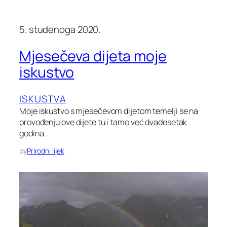
5. studenoga 2020.
Mjesečeva dijeta moje
iskustvo
ISKUSTVA
Moje iskustvo s mjesečevom dijetom temelji se na
provođenju ove dijete tu i tamo već dvadesetak
godina…
by
Prirodni lijek