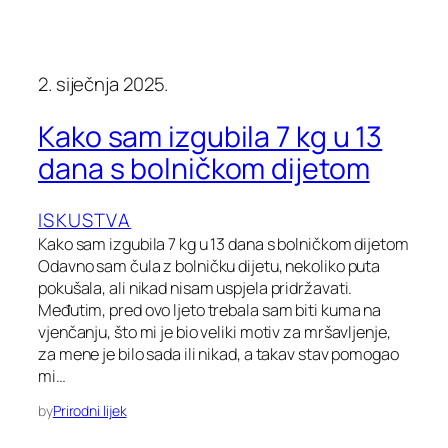
2. siječnja 2025.
Kako sam izgubila 7 kg u 13
dana s bolničkom dijetom
ISKUSTVA
Kako sam izgubila 7 kg u 13 dana s bolničkom dijetom
Odavno sam čula z bolničku dijetu, nekoliko puta
pokušala, ali nikad nisam uspjela pridržavati.
Međutim, pred ovo ljeto trebala sam biti kuma na
vjenčanju, što mi je bio veliki motiv za mršavljenje,
za mene je bilo sada ili nikad, a takav stav pomogao
mi…
by
Prirodni lijek