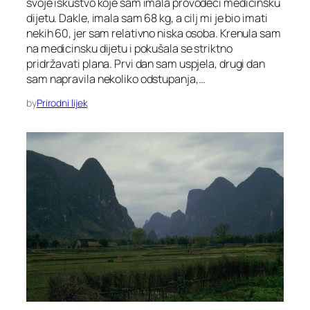
svoje iskustvo koje sam imala provodeći medicinsku
dijetu. Dakle, imala sam 68 kg, a cilj mi je bio imati
nekih 60, jer sam relativno niska osoba. Krenula sam
na medicinsku dijetu i pokušala se striktno
pridržavati plana. Prvi dan sam uspjela, drugi dan
sam napravila nekoliko odstupanja,…
by
Prirodni lijek