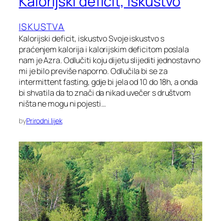
Kalorijski deficit, iskustvo
ISKUSTVA
Kalorijski deficit, iskustvo Svoje iskustvo s
praćenjem kalorija i kalorijskim deficitom poslala
nam je Azra. Odlučiti koju dijetu slijediti jednostavno
mi je bilo previše naporno. Odlučila bi se za
intermittent fasting, gdje bi jela od 10 do 18h, a onda
bi shvatila da to znači da nikad uvečer s društvom
ništa ne mogu ni pojesti…
by
Prirodni lijek