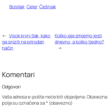
Bosiljak
Celer
Češnjak
←
Visok krvni tlak, kako
Koliko jaja smijemo jesti
ga sniziti na prirodan
dnevno, a koliko tjedno?
način
→
Komentari
Odgovori
Vaša adresa e-pošte neće biti objavljena.
Obavezna
polja su označena sa
* (obavezno)