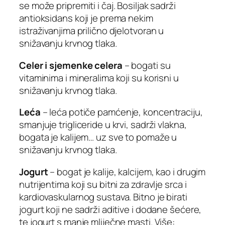
se može pripremiti i čaj. Bosiljak sadrži
antioksidans koji je prema nekim
istraživanjima prilično djelotvoran u
snižavanju krvnog tlaka.
Celer i sjemenke celera
– bogati su
vitaminima i mineralima koji su korisni u
snižavanju krvnog tlaka.
Leća
– leća potiče pamćenje, koncentraciju,
smanjuje trigliceride u krvi, sadrži vlakna,
bogata je kalijem… uz sve to pomaže u
snižavanju krvnog tlaka.
Jogurt
– bogat je kalije, kalcijem, kao i drugim
nutrijentima koji su bitni za zdravlje srca i
kardiovaskularnog sustava. Bitno je birati
jogurt koji ne sadrži aditive i dodane šećere,
te jogurt s manje mliječne masti. Više: