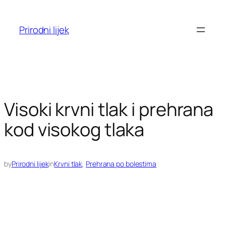
Skoči
do
Prirodni lijek
sadržaja
Visoki krvni tlak i prehrana
kod visokog tlaka
by
Prirodni lijek
in
Krvni tlak
, 
Prehrana po bolestima