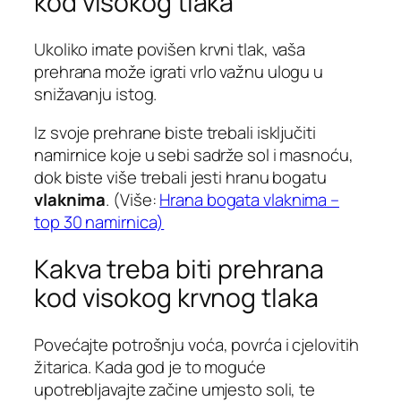
kod visokog tlaka
Ukoliko imate povišen krvni tlak, vaša
prehrana može igrati vrlo važnu ulogu u
snižavanju istog.
Iz svoje prehrane biste trebali isključiti
namirnice koje u sebi sadrže sol i masnoću,
dok biste više trebali jesti hranu bogatu
vlaknima
. (Više:
Hrana bogata vlaknima –
top 30 namirnica)
Kakva treba biti prehrana
kod visokog krvnog tlaka
Povećajte potrošnju voća, povrća i cjelovitih
žitarica. Kada god je to moguće
upotrebljavajte začine umjesto soli, te