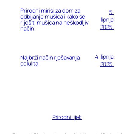
Prirodni mirisi za dom za
5.
odbijanje mušica i kako se
lipnja
riješiti mušica na neškodljiv
2025.
način
4. lipnja
Najbrži način rješavanja
celulita
2025.
Prirodni lijek