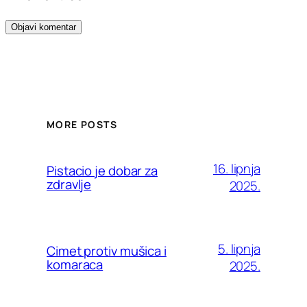
MORE POSTS
16. lipnja
Pistacio je dobar za
zdravlje
2025.
5. lipnja
Cimet protiv mušica i
komaraca
2025.