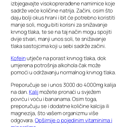
izbjegavajte visokoprerađene namirnice koje
sadrže veće količine natrija. Začini, osim što
daju bolji okus hrani i bit će potrebno koristiti
manje soli, mogu biti korisni za snižavanje
krvnog tlaka, te se na taj način mogu spojiti
dvije stvari, manji unos soli, te snižavanje
tlaka sastojcima koji u sebi sadrže začini.
Kofein
utječe na porast krvnog tlaka, dok
umjerena potrošnja alkohola čak može
pomoći u održavanju normalnog krvnog tlaka.
Preporučuje se i unos 3000 do 4000mg kalija
na dan.
Kalij
možete pronaći u svježem
povrću i voću i bananama. Osim toga,
preporučuju se i dodatne količine kalcija ili
magnezija, što vašem organizmu više
odgovara.
Opširnije o pojedinim vitaminima i