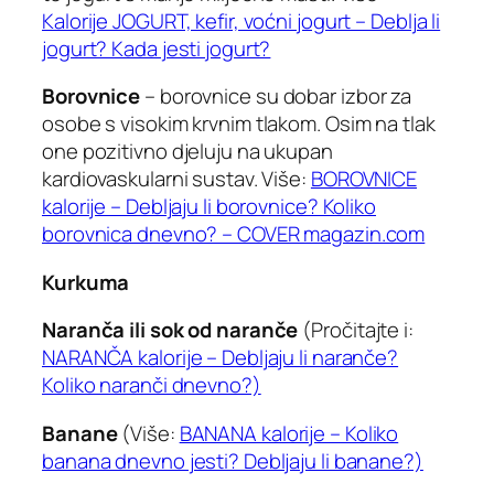
Kalorije JOGURT, kefir, voćni jogurt – Deblja li
jogurt? Kada jesti jogurt?
Borovnice
– borovnice su dobar izbor za
osobe s visokim krvnim tlakom. Osim na tlak
one pozitivno djeluju na ukupan
kardiovaskularni sustav. Više:
BOROVNICE
kalorije – Debljaju li borovnice? Koliko
borovnica dnevno? – COVER magazin.com
Kurkuma
Naranča ili sok od naranče
(Pročitajte i:
NARANČA kalorije – Debljaju li naranče?
Koliko naranči dnevno?)
Banane
(Više:
BANANA kalorije – Koliko
banana dnevno jesti? Debljaju li banane?)