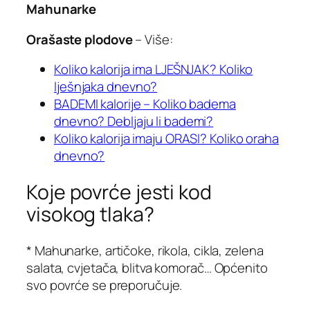
Mahunarke
Orašaste plodove
– Više:
Koliko kalorija ima LJEŠNJAK? Koliko
lješnjaka dnevno?
BADEMI kalorije – Koliko badema
dnevno? Debljaju li bademi?
Koliko kalorija imaju ORASI? Koliko oraha
dnevno?
Koje povrće jesti kod
visokog tlaka?
* Mahunarke, artičoke, rikola, cikla, zelena
salata, cvjetača, blitva komorač… Općenito
svo povrće se preporučuje.