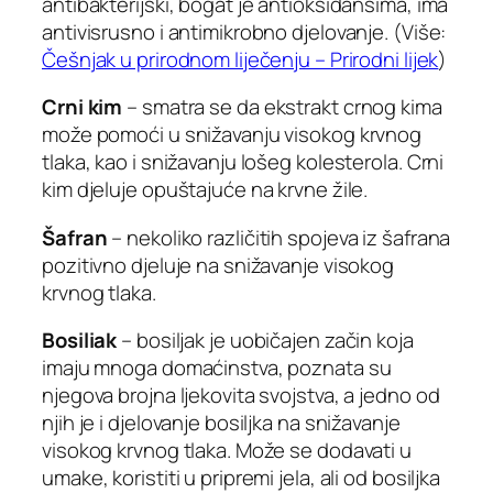
antibakterijski, bogat je antioksidansima, ima
antivisrusno i antimikrobno djelovanje. (Više:
Češnjak u prirodnom liječenju – Prirodni lijek
)
Crni kim
– smatra se da ekstrakt crnog kima
može pomoći u snižavanju visokog krvnog
tlaka, kao i snižavanju lošeg kolesterola. Crni
kim djeluje opuštajuće na krvne žile.
Šafran
– nekoliko različitih spojeva iz šafrana
pozitivno djeluje na snižavanje visokog
krvnog tlaka.
Bosiliak
– bosiljak je uobičajen začin koja
imaju mnoga domaćinstva, poznata su
njegova brojna ljekovita svojstva, a jedno od
njih je i djelovanje bosiljka na snižavanje
visokog krvnog tlaka. Može se dodavati u
umake, koristiti u pripremi jela, ali od bosiljka