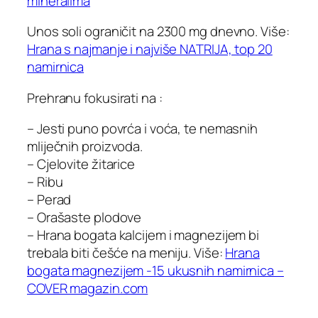
mineralima
Unos soli ograničit na 2300 mg dnevno.
Više:
Hrana s najmanje i najviše NATRIJA, top 20
namirnica
Prehranu fokusirati na :
– Jesti puno povrća i voća, te nemasnih
mliječnih proizvoda.
– Cjelovite žitarice
– Ribu
– Perad
– Orašaste plodove
– Hrana bogata kalcijem i magnezijem bi
trebala biti češće na meniju. Više:
Hrana
bogata magnezijem -15 ukusnih namirnica –
COVER magazin.com