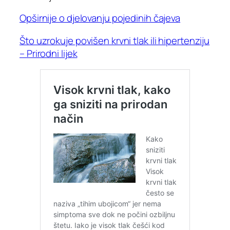
Opširnije o djelovanju pojedinih čajeva
Što uzrokuje povišen krvni tlak ili hipertenziju
– Prirodni lijek