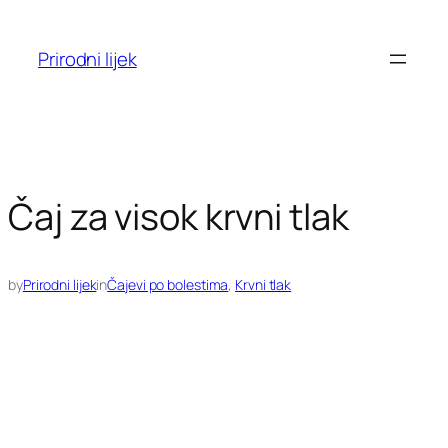
Skoči
do
Prirodni lijek
sadržaja
Čaj za visok krvni tlak
by
Prirodni lijek
in
Čajevi po bolestima
, 
Krvni tlak