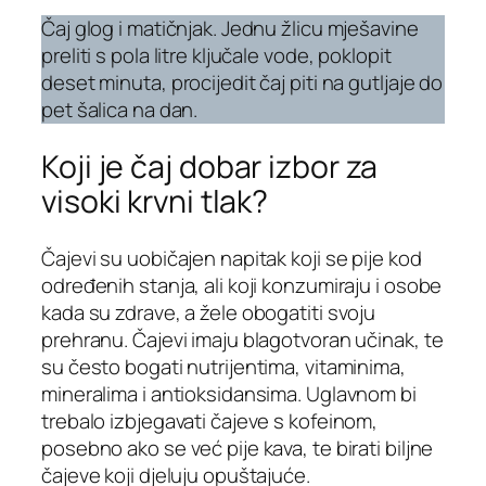
Čaj glog i matičnjak. Jednu žlicu mješavine
preliti s pola litre ključale vode, poklopit
deset minuta, procijedit čaj piti na gutljaje do
pet šalica na dan.
Koji je čaj dobar izbor za
visoki krvni tlak?
Čajevi su uobičajen napitak koji se pije kod
određenih stanja, ali koji konzumiraju i osobe
kada su zdrave, a žele obogatiti svoju
prehranu. Čajevi imaju blagotvoran učinak, te
su često bogati nutrijentima, vitaminima,
mineralima i antioksidansima. Uglavnom bi
trebalo izbjegavati čajeve s kofeinom,
posebno ako se već pije kava, te birati biljne
čajeve koji djeluju opuštajuće.