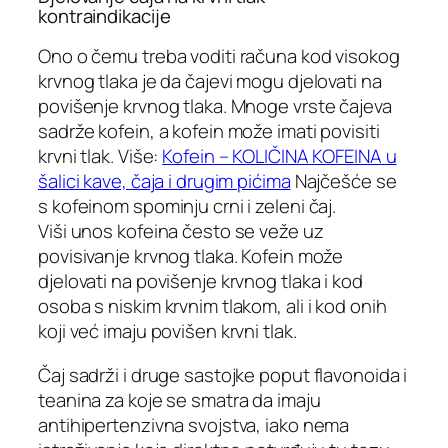
kontraindikacije
Ono o čemu treba voditi računa kod visokog
krvnog tlaka je da čajevi mogu djelovati na
povišenje krvnog tlaka. Mnoge vrste čajeva
sadrže kofein, a kofein može imati povisiti
krvni tlak. Više:
Kofein – KOLIČINA KOFEINA u
šalici kave, čaja i drugim pićima
Najčešće se
s kofeinom spominju crni i zeleni čaj.
Viši unos kofeina često se veže uz
povisivanje krvnog tlaka. Kofein može
djelovati na povišenje krvnog tlaka i kod
osoba s niskim krvnim tlakom, ali i kod onih
koji već imaju povišen krvni tlak.
Čaj sadrži i druge sastojke poput flavonoida i
teanina za koje se smatra da imaju
antihipertenzivna svojstva, iako nema