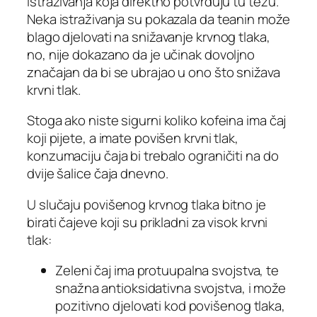
istraživanja koja direktno potvrđuju tu tezu.
Neka istraživanja su pokazala da teanin može
blago djelovati na snižavanje krvnog tlaka,
no, nije dokazano da je učinak dovoljno
značajan da bi se ubrajao u ono što snižava
krvni tlak.
Stoga ako niste sigurni koliko kofeina ima čaj
koji pijete, a imate povišen krvni tlak,
konzumaciju čaja bi trebalo ograničiti na do
dvije šalice čaja dnevno.
U slučaju povišenog krvnog tlaka bitno je
birati čajeve koji su prikladni za visok krvni
tlak:
Zeleni čaj ima protuupalna svojstva, te
snažna antioksidativna svojstva, i može
pozitivno djelovati kod povišenog tlaka,