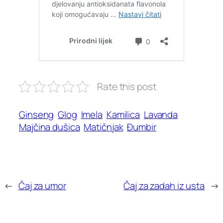
Rate this post
Ginseng
Glog
Imela
Kamilica
Lavanda
Majčina dušica
Matičnjak
Đumbir
←
Čaj za umor
Čaj za zadah iz usta
→