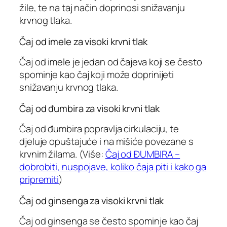
žile, te na taj način doprinosi snižavanju
krvnog tlaka.
Čaj od imele za visoki krvni tlak
Čaj od imele je jedan od čajeva koji se često
spominje kao čaj koji može doprinijeti
snižavanju krvnog tlaka.
Čaj od đumbira za visoki krvni tlak
Čaj od đumbira popravlja cirkulaciju, te
djeluje opuštajuće i na mišiće povezane s
krvnim žilama. (Više:
Čaj od ĐUMBIRA –
dobrobiti, nuspojave, koliko čaja piti i kako ga
pripremiti
)
Čaj od ginsenga za visoki krvni tlak
Čaj od ginsenga se često spominje kao čaj