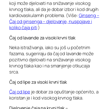
koji može djelovati na snižavanje visokog
krvnog tlaka, ali da je dobar izbor i kod drugih
kardiovaskularnih problema. (Više:
Ginseng –
Čaj od ginsenga – djelovanje, nuspojave i
koliko čaja piti
)
Čaj od lavande za visoki krvni tlak
Neka istraživanja, iako su još u početnim
fazama, sugeriraju da čaj od lavande može
pozitivno djelovati na snižavanje visokog
krvnog tlaka kao i na smanjenje otkucaja
srca.
Čaj od lipe za visoki krvni tlak
Čaj od lipe
je dobar za opuštanje općenito, a
koristan je i kod visokog krvnog tlaka.
Djelovanje čaja na krvni tlak –