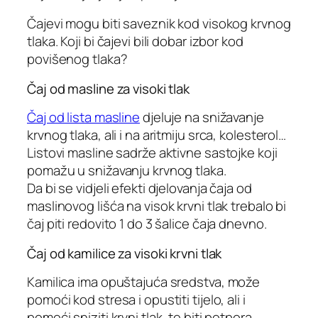
Čajevi mogu biti saveznik kod visokog krvnog
tlaka. Koji bi čajevi bili dobar izbor kod
povišenog tlaka?
Čaj od masline za visoki tlak
Čaj od lista masline
djeluje na snižavanje
krvnog tlaka, ali i na aritmiju srca, kolesterol…
Listovi masline sadrže aktivne sastojke koji
pomažu u snižavanju krvnog tlaka.
Da bi se vidjeli efekti djelovanja čaja od
maslinovog lišća na visok krvni tlak trebalo bi
čaj piti redovito 1 do 3 šalice čaja dnevno.
Čaj od kamilice za visoki krvni tlak
Kamilica ima opuštajuća sredstva, može
pomoći kod stresa i opustiti tijelo, ali i
pomoći sniziti krvni tlak, te biti potpora