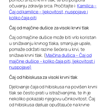
očuvanju zdravlja srca. Pročitajte i:
Kamilica –
Čaj od kamilice – ljekovitost, nuspojave i
koliko čaja piti
Čaj od majčine dušice za visoki krvni tlak
Čaj od majčine dušice može biti vrlo koristan
u snižavanju krvnog tlaka, smanjuje upale,
pomaže održati razine šećera u krvi, te
snižava krvni tlak. (
Majčina dušica – Čaj od
majčine dušice – koliko čaja piti, ljekovitost i
nuspojave)
Čaj od hibiskusa za visoki krvni tlak
Djelovanje čaja od hibiskusa na povišen krvni
tlak se često prati u istraživanjima, te ih je
nekoliko pokazalo njegovu učinkovitost. Čaj
od hibiskusa djeluje opuštajuće na krvne