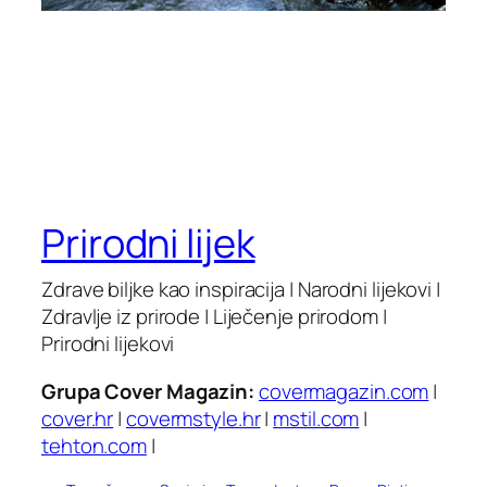
Prirodni lijek
Zdrave biljke kao inspiracija | Narodni lijekovi |
Zdravlje iz prirode | Liječenje prirodom |
Prirodni lijekovi
Grupa Cover Magazin:
covermagazin.com
|
cover.hr
|
covermstyle.hr
|
mstil.com
|
tehton.com
|