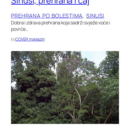
Sinusi, prehrana i čaj
PREHRANA PO BOLESTIMA
, 
SINUSI
Dobra i zdrava prehrana koja sadrži svježe voće i
povrće…
by
COVER magazin