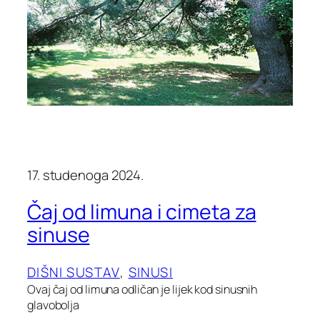
17. studenoga 2024.
Čaj od limuna i cimeta za
sinuse
DIŠNI SUSTAV
, 
SINUSI
Ovaj čaj od limuna odličan je lijek kod sinusnih
glavobolja