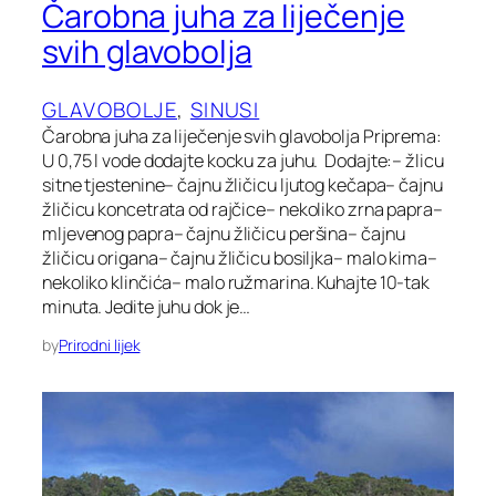
Čarobna juha za liječenje
svih glavobolja
GLAVOBOLJE
, 
SINUSI
Čarobna juha za liječenje svih glavobolja Priprema:
U 0,75 l vode dodajte kocku za juhu. Dodajte:– žlicu
sitne tjestenine– čajnu žličicu ljutog kečapa– čajnu
žličicu koncetrata od rajčice– nekoliko zrna papra–
mljevenog papra– čajnu žličicu peršina– čajnu
žličicu origana– čajnu žličicu bosiljka– malo kima–
nekoliko klinčića– malo ružmarina. Kuhajte 10-tak
minuta. Jedite juhu dok je…
by
Prirodni lijek