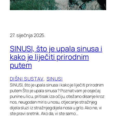
27. siječnja 2025.
SINUSI, što je upala sinusa i
kako je liječiti prirodnim
putem
DIŠNI SUSTAV
, 
SINUSI
SINUSI, što je upala sinusa i kako je liječiti prirodnim
putem Što je upala sinusa ? Poznat vam je osjećaj
punine u licu, pritisak iza očiju, otežano disanje kroz
nos, neugodan miris u nosu, otjecanje stražnjeg
dijela sluzi iz stražnjeg dijela nosa u grlo. Ako ne, vi
ste pravi sretnik. Ako da, vi ste samo…