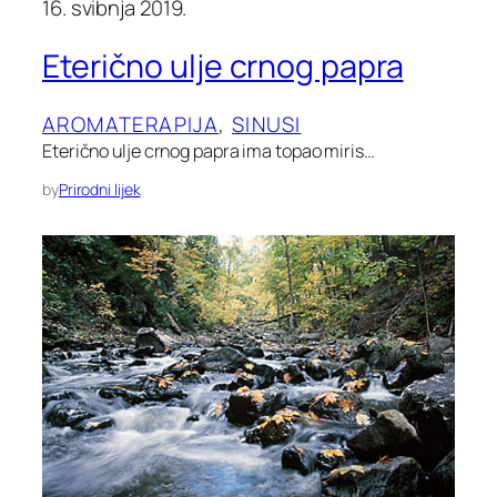
16. svibnja 2019.
Eterično ulje crnog papra
AROMATERAPIJA
, 
SINUSI
Eterično ulje crnog papra ima topao miris…
by
Prirodni lijek