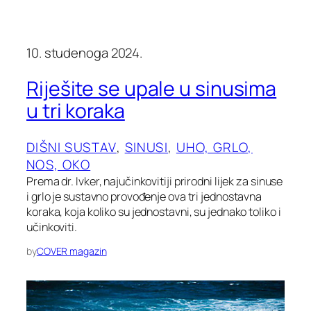
10. studenoga 2024.
Riješite se upale u sinusima
u tri koraka
DIŠNI SUSTAV
, 
SINUSI
, 
UHO, GRLO,
NOS, OKO
Prema dr. Ivker, najučinkovitiji prirodni lijek za sinuse
i grlo je sustavno provođenje ova tri jednostavna
koraka, koja koliko su jednostavni, su jednako toliko i
učinkoviti.
by
COVER magazin