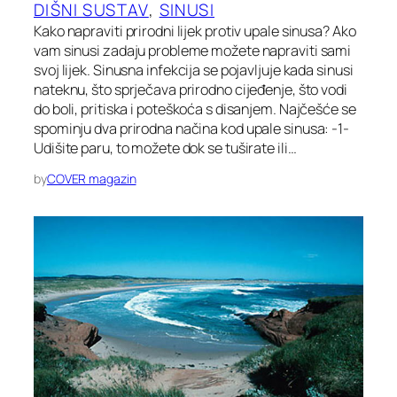
DIŠNI SUSTAV
, 
SINUSI
Kako napraviti prirodni lijek protiv upale sinusa? Ako
vam sinusi zadaju probleme možete napraviti sami
svoj lijek. Sinusna infekcija se pojavljuje kada sinusi
nateknu, što sprječava prirodno cijeđenje, što vodi
do boli, pritiska i poteškoća s disanjem. Najčešće se
spominju dva prirodna načina kod upale sinusa: -1-
Udišite paru, to možete dok se tuširate ili…
by
COVER magazin