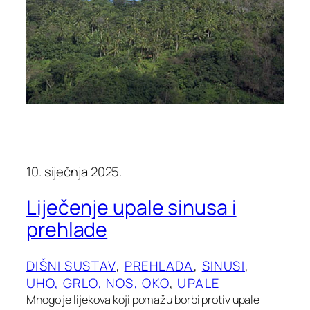
10. siječnja 2025.
Liječenje upale sinusa i
prehlade
DIŠNI SUSTAV
, 
PREHLADA
, 
SINUSI
, 
UHO, GRLO, NOS, OKO
, 
UPALE
Mnogo je lijekova koji pomažu borbi protiv upale