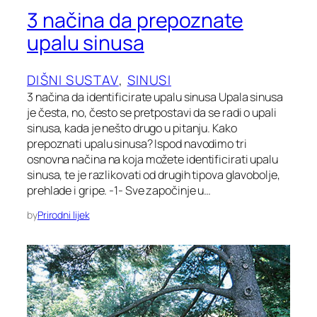
3 načina da prepoznate
upalu sinusa
DIŠNI SUSTAV
, 
SINUSI
3 načina da identificirate upalu sinusa Upala sinusa
je česta, no, često se pretpostavi da se radi o upali
sinusa, kada je nešto drugo u pitanju. Kako
prepoznati upalu sinusa? Ispod navodimo tri
osnovna načina na koja možete identificirati upalu
sinusa, te je razlikovati od drugih tipova glavobolje,
prehlade i gripe. -1- Sve započinje u…
by
Prirodni lijek