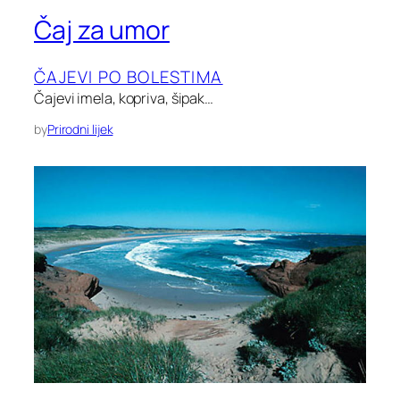
Čaj za umor
ČAJEVI PO BOLESTIMA
Čajevi imela, kopriva, šipak…
by
Prirodni lijek