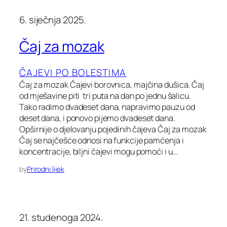
6. siječnja 2025.
Čaj za mozak
ČAJEVI PO BOLESTIMA
Čaj za mozak Čajevi borovnica, majčina dušica. Čaj
od mješavine piti tri puta na dan po jednu šalicu.
Tako radimo dvadeset dana, napravimo pauzu od
deset dana, i ponovo pijemo dvadeset dana.
Opširnije o djelovanju pojedinih čajeva Čaj za mozak
Čaj se najčešće odnosi na funkcije pamćenja i
koncentracije, biljni čajevi mogu pomoći i u…
by
Prirodni lijek
21. studenoga 2024.