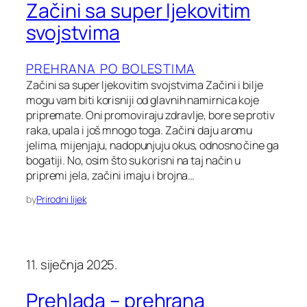
Začini sa super ljekovitim
svojstvima
PREHRANA PO BOLESTIMA
Začini sa super ljekovitim svojstvima Začini i bilje
mogu vam biti korisniji od glavnih namirnica koje
pripremate. Oni promoviraju zdravlje, bore se protiv
raka, upala i još mnogo toga. Začini daju aromu
jelima, mijenjaju, nadopunjuju okus, odnosno čine ga
bogatiji. No, osim što su korisni na taj način u
pripremi jela, začini imaju i brojna…
by
Prirodni lijek
11. siječnja 2025.
Prehlada – prehrana