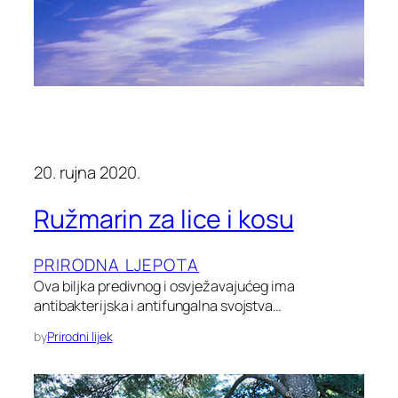
20. rujna 2020.
Ružmarin za lice i kosu
PRIRODNA LJEPOTA
Ova biljka predivnog i osvježavajućeg ima
antibakterijska i antifungalna svojstva…
by
Prirodni lijek