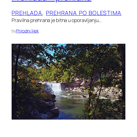
PREHLADA
, 
PREHRANA PO BOLESTIMA
Pravilna prehrana je bitna u oporavljanju…
by
Prirodni lijek