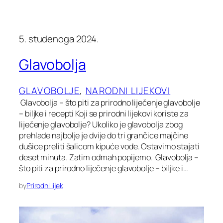
5. studenoga 2024.
Glavobolja
GLAVOBOLJE
, 
NARODNI LIJEKOVI
Glavobolja – što piti za prirodno liječenje glavobolje
– biljke i recepti Koji se prirodni lijekovi koriste za
liječenje glavobolje? Ukoliko je glavobolja zbog
prehlade najbolje je dvije do tri grančice majčine
dušice preliti šalicom kipuće vode. Ostavimo stajati
deset minuta. Zatim odmah popijemo. Glavobolja –
što piti za prirodno liječenje glavobolje – biljke i…
by
Prirodni lijek