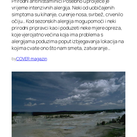
Prirodni antihistaminici Posebno u proljeće je
vrijeme intenzivnih alergija. Neki od uobičajenih
simptoma su kihanje, curenje nosa, svrbež, crvenilo
očiju… Kod sezonskih alergija mogu pomoći i neki
prirodni pripravci kao i poduzeti neke mjere opreza,
koje vjerojatno većina koja ima problema s
alergijama poduzima poput izbjegavanja lokacija na
kojima cvate ono što nam smeta, zatvaranje…
by
COVER magazin