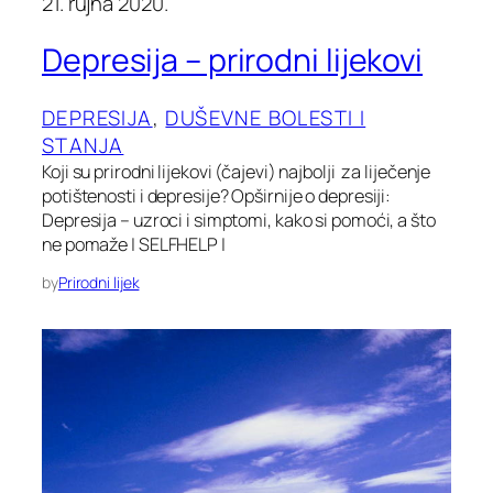
21. rujna 2020.
Depresija – prirodni lijekovi
DEPRESIJA
, 
DUŠEVNE BOLESTI I
STANJA
Koji su prirodni lijekovi (čajevi) najbolji za liječenje
potištenosti i depresije? Opširnije o depresiji:
Depresija – uzroci i simptomi, kako si pomoći, a što
ne pomaže | SELFHELP |
by
Prirodni lijek