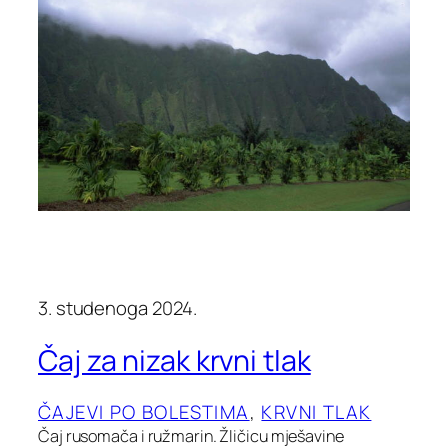
3. studenoga 2024.
Čaj za nizak krvni tlak
ČAJEVI PO BOLESTIMA
, 
KRVNI TLAK
Čaj rusomača i ružmarin. Žličicu mješavine