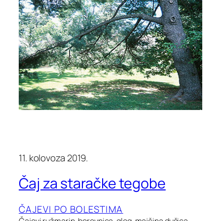
11. kolovoza 2019.
Čaj za staračke tegobe
ČAJEVI PO BOLESTIMA
Čajevi ružmarin, borovnica, glog, majčina dušica…