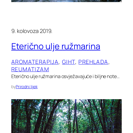
9. kolovoza 2019.
Eterično ulje ružmarina
AROMATERAPIJA
, 
GIHT
, 
PREHLADA
, 
REUMATIZAM
Eterično ulje ružmarina osvježavajuće i biljne note…
by
Prirodni lijek