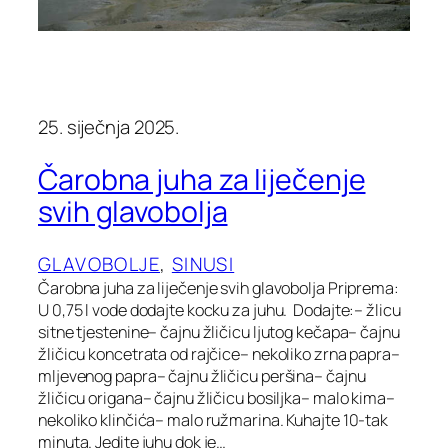
25. siječnja 2025.
Čarobna juha za liječenje
svih glavobolja
GLAVOBOLJE
, 
SINUSI
Čarobna juha za liječenje svih glavobolja Priprema:
U 0,75 l vode dodajte kocku za juhu. Dodajte:– žlicu
sitne tjestenine– čajnu žličicu ljutog kečapa– čajnu
žličicu koncetrata od rajčice– nekoliko zrna papra–
mljevenog papra– čajnu žličicu peršina– čajnu
žličicu origana– čajnu žličicu bosiljka– malo kima–
nekoliko klinčića– malo ružmarina. Kuhajte 10-tak
minuta. Jedite juhu dok je…