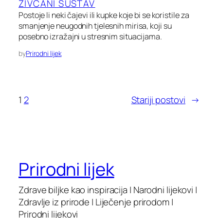
ŽIVČANI SUSTAV
Postoje li neki čajevi ili kupke koje bi se koristile za
smanjenje neugodnih tjelesnih mirisa, koji su
posebno izražajni u stresnim situacijama.
by
Prirodni lijek
1
2
Stariji postovi
→
Prirodni lijek
Zdrave biljke kao inspiracija | Narodni lijekovi |
Zdravlje iz prirode | Liječenje prirodom |
Prirodni lijekovi